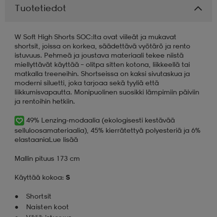
Tuotetiedot
aatteet
tarvikkeet
set
tarvikkeet
aatteet
W Soft High Shorts SOC:lta ovat viileät ja mukavat
shortsit, joissa on korkea, säädettävä vyötärö ja rento
istuvuus. Pehmeä ja joustava materiaali tekee niistä
olasit
asut
set
miellyttävät käyttää – olitpa sitten kotona, liikkeellä tai
matkalla treeneihin. Shortseissa on kaksi sivutaskua ja
moderni siluetti, joka tarjoaa sekä tyyliä että
liikkumisvapautta. Monipuolinen suosikki lämpimiin päiviin
set
it
a
ja rentoihin hetkiin.
49% Lenzing-modaalia (ekologisesti kestävää
asut
huolto
asut
selluloosamateriaalia), 45% kierrätettyä polyesteriä ja 6%
elastaania
Lue lisää
Mallin pituus 173 cm
it
it
Käyttää kokoa:
S
Shortsit
huolto
huolto
Naisten koot