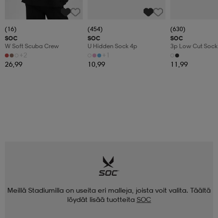
(16)
(454)
(630)
SOC
SOC
SOC
W Soft Scuba Crew
U Hidden Sock 4p
3p Low Cut Sock
+2
+1
26,99
10,99
11,99
Meillä Stadiumilla on useita eri malleja, joista voit valita. Täältä
löydät lisää tuotteita
SOC