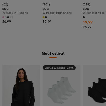
(62)
(101)
(238)
SOC
SOC
SOC
W Run 2 In 1 Shorts
W Pocket High Shorts
W Run Mid Miles 
+1
26,99
30,49
19,99
26,99
Muut ostivat
Valitse 2, maksa 17,99€