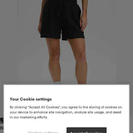
liivit
ikengät
t & pikeepaidat
ikengät
t
saappaat
ingkengät
t
ingkengät
at ja topit
elikengät
dat
engät
engät
t & pikeepaidat
allokengät
t & pikeepaidat
ilykengät
 ja otsapannat
ilykengät
-/Tennis-kengät
Your Cookie settings
t & mekot
andy-/Käsipallo-kengät
eet & lapaset
andy-/Käsipallo-kengät
t & mekot
ikengät
By clicking “Accept All Cookies”, you agree to the storing of cookies on
1
/
4
your device to enhance site navigation, analyze site usage, and assist
in our marketing efforts.
Black
allokengät
allokengät
engät
Black
Cookies settings