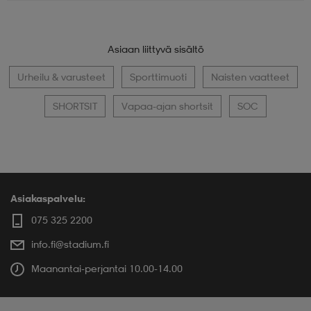
Asiaan liittyvä sisältö
Urheilu & varusteet
Sporttimuoti
Naisten vaatteet
SHORTSIT
Vapaa-ajan shortsit
SOC
Asiakaspalvelu:
075 325 2200
info.fi@stadium.fi
Maanantai-perjantai 10.00-14.00