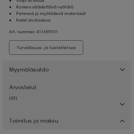
Väljä istuvuus
Korkea säädettävä vyötärö
Pehmeä ja myötäilevä materiaali
Kaksi sivutaskua
Art. nummer: 411659101
Turvallisuus- ja tuotetietoja
Myymäläsaldo
Arvostelut
(22)
Toimitus ja maksu