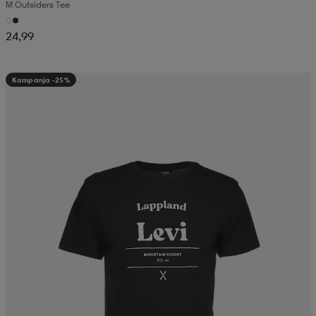
M Outsiders Tee
24,99
Kampanja -25%