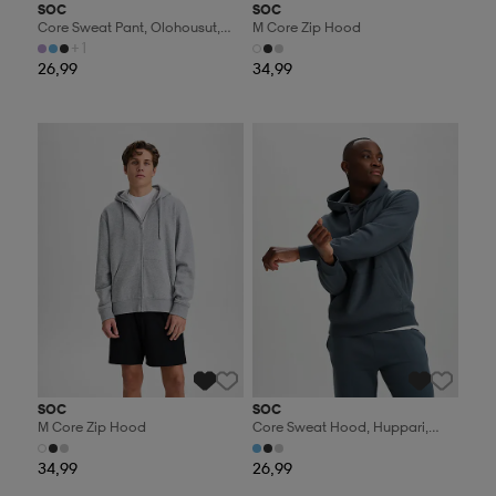
SOC
SOC
Core Sweat Pant, Olohousut,
M Core Zip Hood
Naisten
+1
26,99
34,99
Valitse 2, maksa 44,99€
Valitse 2, maksa 44,99€
SOC
SOC
M Core Zip Hood
Core Sweat Hood, Huppari,
Miesten
34,99
26,99