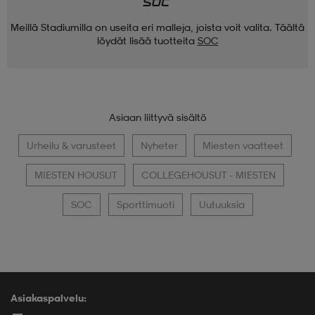
Meillä Stadiumilla on useita eri malleja, joista voit valita. Täältä
löydät lisää tuotteita
SOC
Asiaan liittyvä sisältö
Urheilu & varusteet
Nyheter
Miesten vaatteet
MIESTEN HOUSUT
COLLEGEHOUSUT - MIESTEN
SOC
Sporttimuoti
Uutuuksia
Asiakaspalvelu: