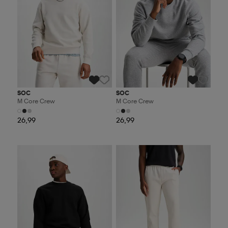
SOC
SOC
M Core Crew
M Core Crew
26,99
26,99
Valitse 2, maksa 44,99€
Valitse 2, maksa 44,99€