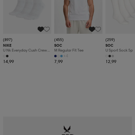
(897)
(455)
(259)
NIKE
SOC
SOC
U Nk Everyday Cush Crew
M Regular Fit Tee
U Sport Sock 5p
3pr
+4
14,99
7,99
12,99