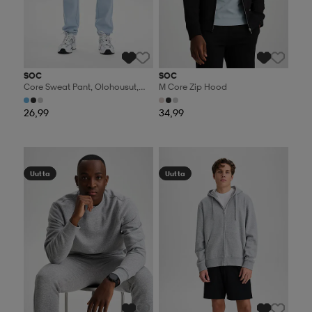
SOC
SOC
Core Sweat Pant, Olohousut,
M Core Zip Hood
Miesten
26,99
34,99
Valitse 2, maksa 44,99€
Valitse 2, maksa 44,99€
Uutta
Uutta