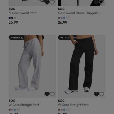
SOC
SOC
M Core Sweat Pant
Core Sweat Hood, Huppari,
Naisten
+2
26,99
26,99
Valitse 2, maksa 44,99€
Valitse 2, maksa 44,99€
SOC
SOC
W Core Straight Pant
W Core Straight Pant
+2
+2