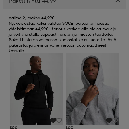
Pakettihinta 44,99
Valitse 2, maksa 44,99€
Nyt voit ostaa kaksi valittua SOCin paitaa tai housua
yhteishintaan 44,99€ – tarjous koskee alla olevia malleja
ja voit yhdistellä vapaasti naisten ja miesten tuotteita.
Pakettihinta on voimassa, kun ostat kaksi tuotetta tästä
paketista, ja alennus vähennetään automaattisesti
kassalla.
Valitse 2, maksa 44,99€
Valitse 2, maksa 44,99€
SOC
SOC