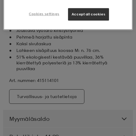
Collegehousut
Cookies settings
Accept all cookies
Miesten koot
Suorat, hieman leveämmät lahkeet
Joustava vyötärö kiristysnyörillä
Pehmeä harjattu sisäpinta
Kaksi sivutaskua
Lahkeen sisäpituus koossa M: n. 76 cm.
51% ekologisesti kestävää puuvillaa, 36%
kierrätettyä polyesteriä ja 13% kierrätettyä
puuvillaa
Art. nummer: 415114101
Turvallisuus- ja tuotetietoja
Myymäläsaldo