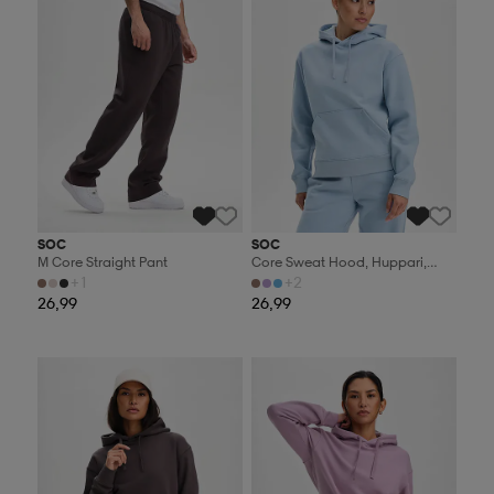
SOC
SOC
M Core Straight Pant
Core Sweat Hood, Huppari,
Naisten
+1
+2
26,99
26,99
Valitse 2, maksa 44,99€
Valitse 2, maksa 44,99€