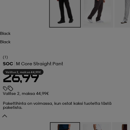
 ja otsapannat
kengät
rrastot
kengät
rit
alit
Black
eet & lapaset
skengät
ihaiset
skengät
tarvikkeet
Black
saappaat
saappaat
eet & lapaset
kengät
(1)
SOC
M Core Straight Pant
Valitse 2, maksa 44,99€
26,99
rrastot
alit
aatteet
alit
er
Valitse 2, maksa 44,99€
kengät
aatteet
kengät
rrastot
Pakettihinta on voimassa, kun ostat kaksi tuotetta tästä
paketista.
aatteet
ykengät
olasit
ykengät