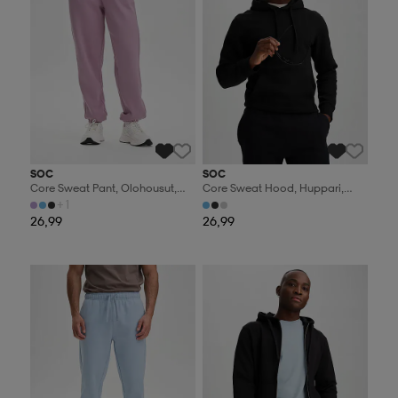
SOC
SOC
Core Sweat Pant, Olohousut,
Core Sweat Hood, Huppari,
Naisten
Miesten
+1
26,99
26,99
Valitse 2, maksa 44,99€
Valitse 2, maksa 44,99€