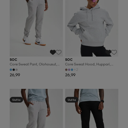
SOC
SOC
Core Sweat Pant, Olohousut,
Core Sweat Hood, Huppari,
Miesten
Naisten
+2
26,99
26,99
Valitse 2, maksa 44,99€
Valitse 2, maksa 44,99€
Uutta
Uutta