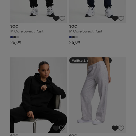
SOC
SOC
M Core Sweat Pant
M Core Sweat Pant
26,99
26,99
Valitse 2, maksa 44,99€
Valitse 2, maksa 44,99€
SOC
SOC