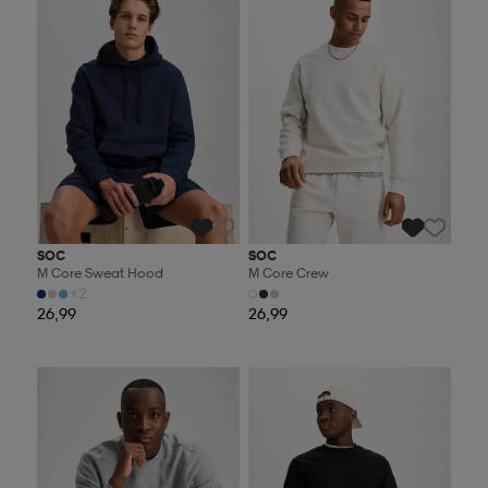
SOC
SOC
M Core Sweat Hood
M Core Crew
+2
26,99
26,99
Valitse 2, maksa 44,99€
Valitse 2, maksa 44,99€