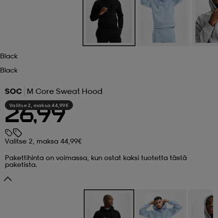
 ja otsapannat
kengät
rrastot
kengät
rit
alit
Black
eet & lapaset
skengät
ihaiset
skengät
tarvikkeet
Black
SOC
M Core Sweat Hood
saappaat
saappaat
eet & lapaset
kengät
Valitse 2, maksa 44,99€
26,99
rrastot
alit
aatteet
alit
er
Valitse 2, maksa 44,99€
Pakettihinta on voimassa, kun ostat kaksi tuotetta tästä
paketista.
kengät
aatteet
kengät
rrastot
aatteet
ykengät
olasit
ykengät