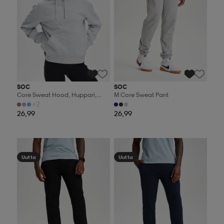
SOC
SOC
Core Sweat Hood, Huppari,
M Core Sweat Pant
Naisten
+2
26,99
26,99
Valitse 2, maksa 44,99€
Valitse 2, maksa 44,99€
Uutta
Uutta