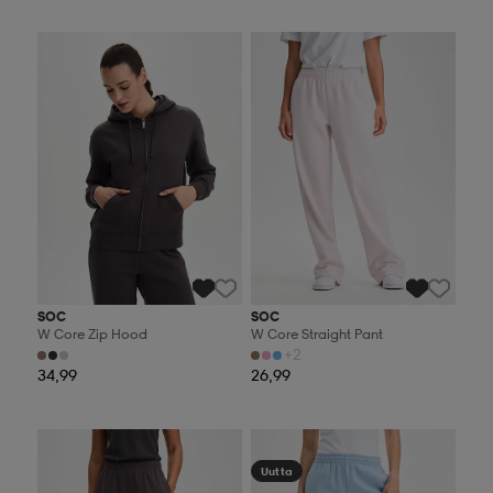
Valitse 2, maksa 44,99€
Valitse 2, maksa 44,99€
SOC
SOC
W Core Zip Hood
W Core Straight Pant
+2
34,99
26,99
Valitse 2, maksa 44,99€
Valitse 2, maksa 44,99€
Uutta