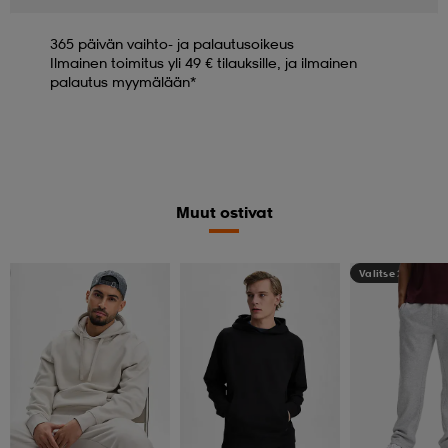
365 päivän vaihto- ja palautusoikeus
Ilmainen toimitus yli 49 € tilauksille, ja ilmainen
palautus myymälään*
Muut ostivat
Valitse 2, maksa 44,99€
Valitse 2, maksa