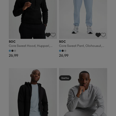
SOC
SOC
Core Sweat Hood, Huppari,
Core Sweat Pant, Olohousut,
Miesten
Miesten
26,99
26,99
Valitse 2, maksa 44,99€
Valitse 2, maksa 44,99€
Uutta