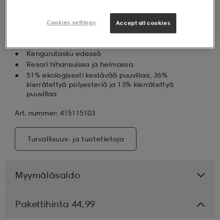
Huppari
Miesten koot
Cookies settings
Accept all cookies
Pehmeä harjattu sisäpinta
Hupussa kiristysnyöri
Kengurutasku edessä
Resori hihansuissa ja helmassa
51% ekologisesti kestävää puuvillaa, 36%
kierrätettyä polyesteriä ja 13% kierrätettyä
puuvillaa
Art. nummer: 415115103
Turvallisuus- ja tuotetietoja
Myymäläsaldo
Pakettihinta 44,99