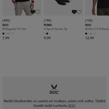
(455)
(196)
(126)
SOC
PUMA
SOC
M Regular Fit Tee
U Sport Socks 3p
M Slim Fit R-Neck
+4
+3
7,99
9,99
12,99
Meillä Stadiumilla on useita eri malleja, joista voit valita. Täältä
löydät lisää tuotteita
SOC