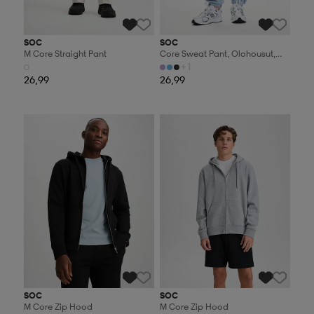
SOC
SOC
M Core Straight Pant
Core Sweat Pant, Olohousut,
Naisten
+1
26,99
26,99
Valitse 2, maksa 44,99€
Valitse 2, maksa 44,99€
SOC
SOC
M Core Zip Hood
M Core Zip Hood