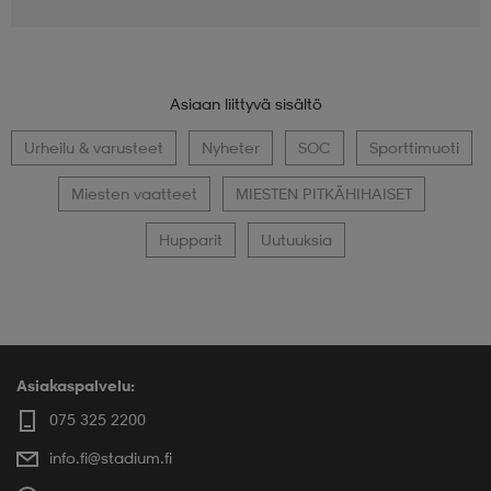
Asiaan liittyvä sisältö
Urheilu & varusteet
Nyheter
SOC
Sporttimuoti
Miesten vaatteet
MIESTEN PITKÄHIHAISET
Hupparit
Uutuuksia
Asiakaspalvelu:
075 325 2200
info.fi@stadium.fi