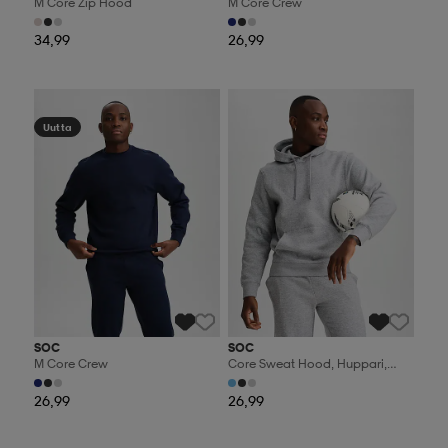
M Core Zip Hood
M Core Crew
34,99
26,99
Valitse 2, maksa 44,99€
Valitse 2, maksa 44,99€
Uutta
SOC
SOC
M Core Crew
Core Sweat Hood, Huppari,
Miesten
26,99
26,99