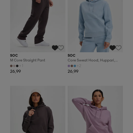
SOC
SOC
M Core Straight Pant
Core Sweat Hood, Huppari,
Naisten
+1
+2
26,99
26,99
Valitse 2, maksa 44,99€
Valitse 2, maksa 44,99€