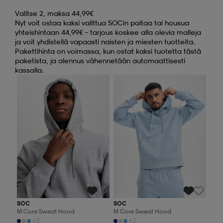
Valitse 2, maksa 44,99€
Nyt voit ostaa kaksi valittua SOCin paitaa tai housua
yhteishintaan 44,99€ – tarjous koskee alla olevia malleja
ja voit yhdistellä vapaasti naisten ja miesten tuotteita.
Pakettihinta on voimassa, kun ostat kaksi tuotetta tästä
paketista, ja alennus vähennetään automaattisesti
kassalla.
Valitse 2, maksa 44,99€
Valitse 2, maksa 44,99€
SOC
SOC
M Core Sweat Hood
M Core Sweat Hood
+2
+2