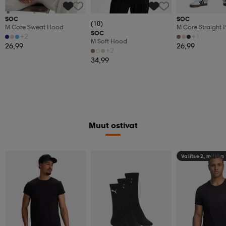
SOC
SOC
(10)
M Core Sweat Hood
M Core Straight 
SOC
+2
+1
M Soft Hood
26,99
26,99
+2
34,99
Muut ostivat
Valitse 2, maksa