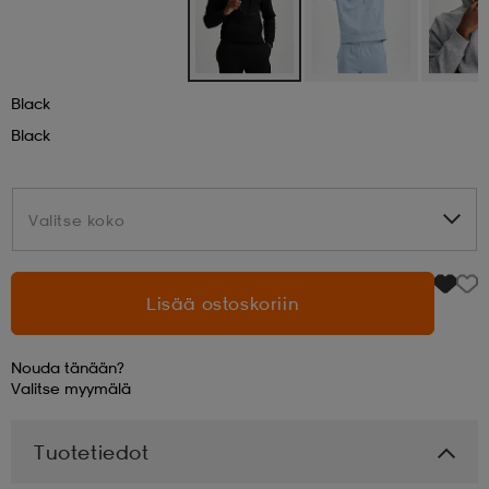
aatteet
tarvikkeet
set
tarvikkeet
aatteet
Black
olasit
asut
set
Black
set
it
a
Valitse koko
Valitse koko
asut
huolto
asut
Lisää ostoskoriin
Nouda tänään?
it
it
Valitse
myymälä
Tuotetiedot
huolto
huolto