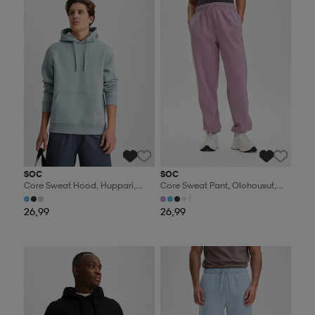
SOC
SOC
Core Sweat Hood, Huppari,
Core Sweat Pant, Olohousut,
Miesten
Naisten
+1
26,99
26,99
Valitse 2, maksa 44,99€
Valitse 2, maksa 44,99€