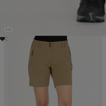
1
/
7