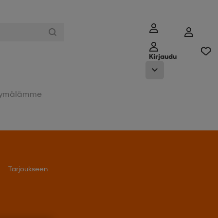
Kirjaudu
ymälämme
Tarjoukseen