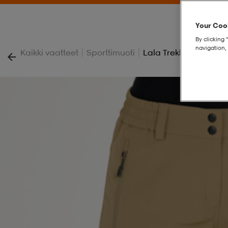
Your Cook
By clicking 
navigation, 
|
|
Kaikki vaatteet
Sporttimuoti
Lala Trekking Shorts