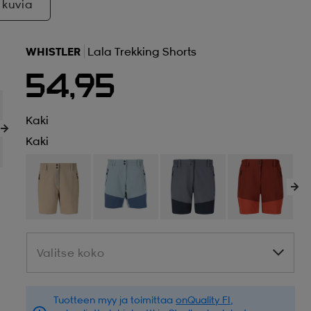
 kuvia
WHISTLER
Lala Trekking Shorts
54,95
Kaki
Kaki
Valitse koko
Valitse koko
Tuotteen myy ja toimittaa
onQuality FI
,