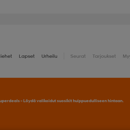
iehet
Lapset
Urheilu
Seurat
Tarjoukset
My
uperdeals – Löydä valikoidut suosikit huippuedulliseen hintaan.