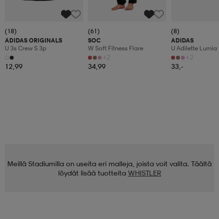
(18)
(61)
(8)
ADIDAS ORIGINALS
SOC
ADIDAS
U 3s Crew S 3p
W Soft Fitness Flare
U Adilette Lumia
+2
+2
12,99
34,99
33,-
Meillä Stadiumilla on useita eri malleja, joista voit valita. Täältä
löydät lisää tuotteita
WHISTLER