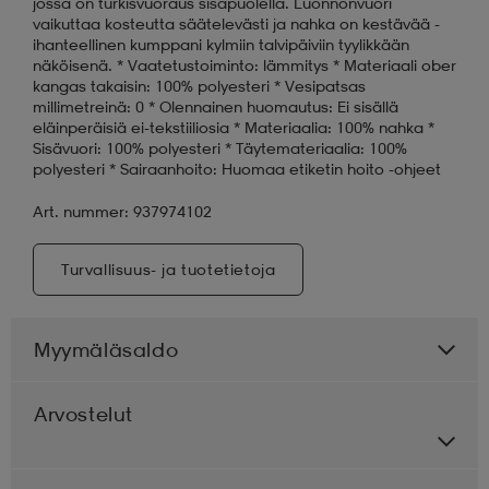
jossa on turkisvuoraus sisäpuolella. Luonnonvuori
vaikuttaa kosteutta säätelevästi ja nahka on kestävää -
ihanteellinen kumppani kylmiin talvipäiviin tyylikkään
näköisenä. * Vaatetustoiminto: lämmitys * Materiaali ober
kangas takaisin: 100% polyesteri * Vesipatsas
millimetreinä: 0 * Olennainen huomautus: Ei sisällä
eläinperäisiä ei-tekstiiliosia * Materiaalia: 100% nahka *
Sisävuori: 100% polyesteri * Täytemateriaalia: 100%
polyesteri * Sairaanhoito: Huomaa etiketin hoito -ohjeet
Art. nummer: 937974102
Turvallisuus- ja tuotetietoja
Myymäläsaldo
Arvostelut