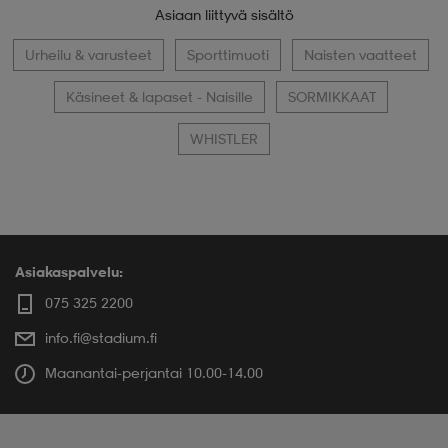
Asiaan liittyvä sisältö
Urheilu & varusteet
Sporttimuoti
Naisten vaatteet
Käsineet & lapaset - Naisille
SORMIKKAAT
WHISTLER
Asiakaspalvelu:
075 325 2200
info.fi@stadium.fi
Maanantai-perjantai 10.00-14.00