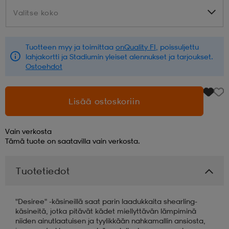
Valitse koko
Valitse koko
aatteet
tarvikkeet
set
tarvikkeet
aatteet
Tuotteen myy ja toimittaa
onQuality FI
, poissuljettu
lahjakortti ja Stadiumin yleiset alennukset ja tarjoukset.
olasit
asut
set
Ostoehdot
set
it
a
Lisää ostoskoriin
Vain verkosta
asut
huolto
asut
Tämä tuote on saatavilla vain verkosta.
Tuotetiedot
it
it
"Desiree" -käsineillä saat parin laadukkaita shearling-
käsineitä, jotka pitävät kädet miellyttävän lämpiminä
huolto
huolto
niiden ainutlaatuisen ja tyylikkään nahkamallin ansiosta,