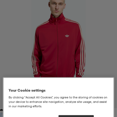
liivit
ikengät
t & pikeepaidat
ikengät
t
saappaat
ingkengät
t
ingkengät
at ja topit
elikengät
dat
engät
engät
t & pikeepaidat
allokengät
t & pikeepaidat
ilykengät
 ja otsapannat
ilykengät
-/Tennis-kengät
t & mekot
andy-/Käsipallo-kengät
eet & lapaset
andy-/Käsipallo-kengät
t & mekot
ikengät
Your Cookie settings
By clicking “Accept All Cookies”, you agree to the storing of cookies on
1
/
6
your device to enhance site navigation, analyze site usage, and assist
in our marketing efforts.
allokengät
allokengät
engät