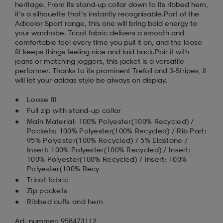
heritage. From its stand-up collar down to its ribbed hem,
it’s a silhouette that’s instantly recognisable.Part of the
Adicolor Sport range, this one will bring bold energy to
your wardrobe. Tricot fabric delivers a smooth and
comfortable feel every time you pull it on, and the loose
fit keeps things feeling nice and laid back.Pair it with
jeans or matching joggers, this jacket is a versatile
performer. Thanks to its prominent Trefoil and 3-Stripes, it
will let your adidas style be always on display.
Loose fit
Full zip with stand-up collar
Main Material: 100% Polyester(100% Recycled) /
Pockets: 100% Polyester(100% Recycled) / Rib Part:
95% Polyester(100% Recycled) / 5% Elastane /
Insert: 100% Polyester(100% Recycled) / Insert:
100% Polyester(100% Recycled) / Insert: 100%
Polyester(100% Recy
Tricot fabric
Zip pockets
Ribbed cuffs and hem
Art. nummer: 958473112