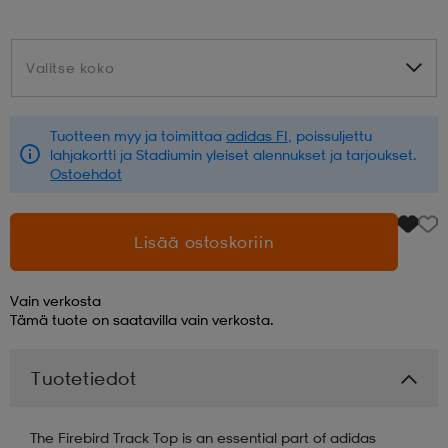
aatteet
tarvikkeet
set
tarvikkeet
aatteet
Valitse koko
Valitse koko
olasit
asut
set
Tuotteen myy ja toimittaa
adidas FI
, poissuljettu
lahjakortti ja Stadiumin yleiset alennukset ja tarjoukset.
Ostoehdot
set
it
a
Lisää ostoskoriin
asut
huolto
asut
Vain verkosta
Tämä tuote on saatavilla vain verkosta.
it
it
Tuotetiedot
huolto
huolto
The Firebird Track Top is an essential part of adidas