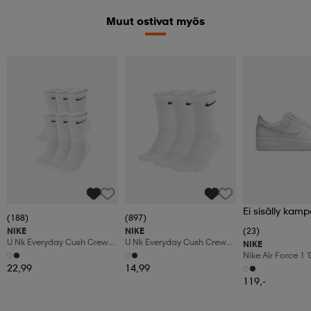
Muut ostivat myös
Ei sisälly kamp
(188)
(897)
NIKE
NIKE
(23)
U Nk Everyday Cush Crew
U Nk Everyday Cush Crew
NIKE
6pr-Bd
3pr
Nike Air Force 1 
Shoes
22,99
14,99
119,-