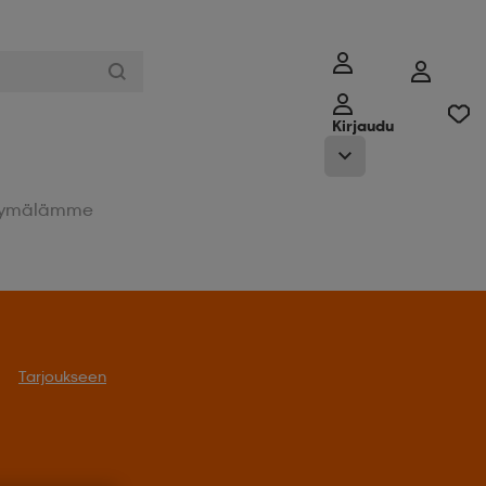
Kirjaudu
ymälämme
Tarjoukseen