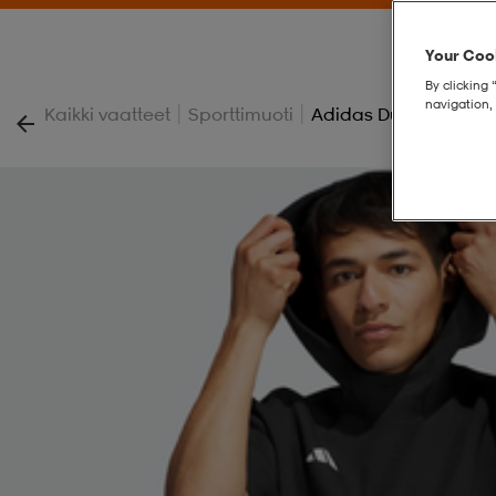
Your Cook
By clicking 
navigation, 
|
|
Kaikki vaatteet
Sporttimuoti
Adidas Dugout Short 