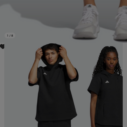
1
/
8