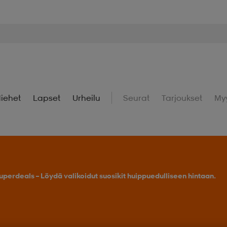
iehet
Lapset
Urheilu
Seurat
Tarjoukset
My
uperdeals – Löydä valikoidut suosikit huippuedulliseen hintaan.