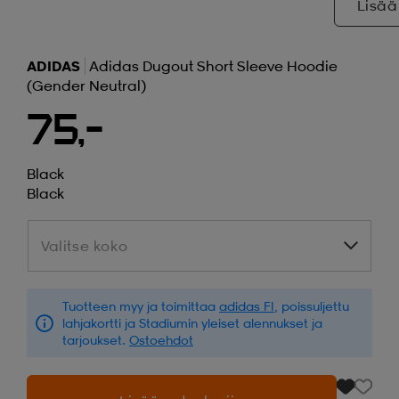
Lisää
ADIDAS
Adidas Dugout Short Sleeve Hoodie
(gender Neutral)
75,-
Black
Black
Valitse koko
Valitse koko
Tuotteen myy ja toimittaa
adidas FI
, poissuljettu
lahjakortti ja Stadiumin yleiset alennukset ja
tarjoukset.
Ostoehdot