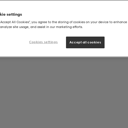
ie settings
“Accept All Cookies”, you agree to the storing of cookies on your device to enhance 
analyze site usage, and assist in our marketing efforts.
Cookies settings
Accept all cookies