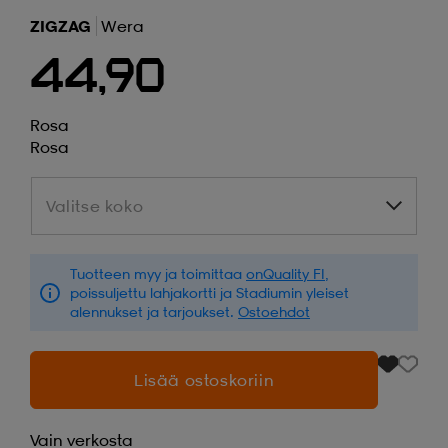
ZIGZAG
Wera
44,90
Rosa
Rosa
Valitse koko
Valitse koko
Tuotteen myy ja toimittaa
onQuality FI
,
poissuljettu lahjakortti ja Stadiumin yleiset
alennukset ja tarjoukset.
Ostoehdot
Lisää ostoskoriin
Vain verkosta