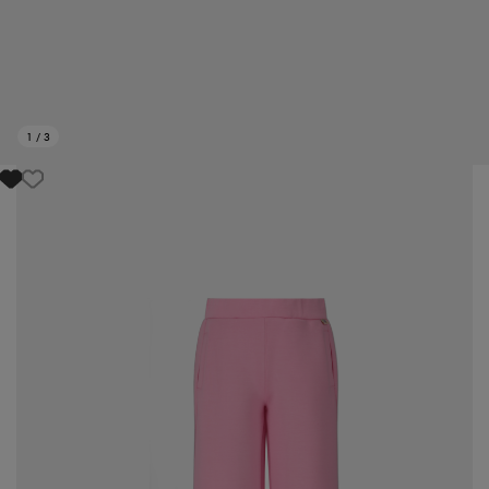
1
/
3