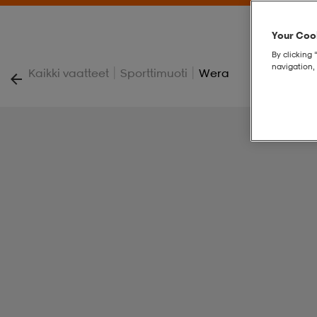
Your Cook
By clicking 
navigation, 
|
|
Kaikki vaatteet
Sporttimuoti
Wera