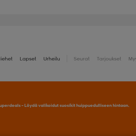
iehet
Lapset
Urheilu
Seurat
Tarjoukset
My
uperdeals – Löydä valikoidut suosikit huippuedulliseen hintaan.