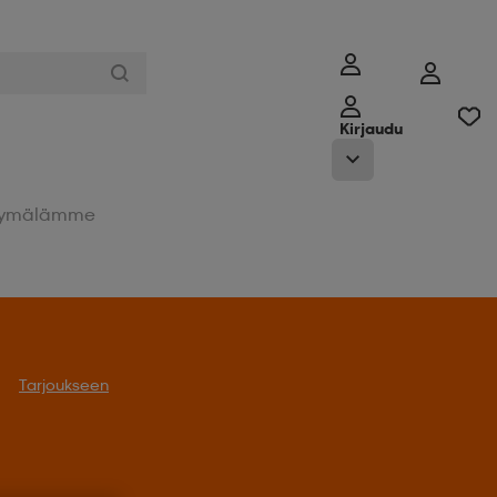
Kirjaudu
ymälämme
Tarjoukseen