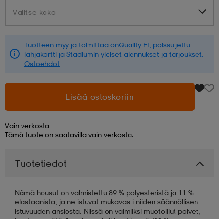
Valitse koko
Valitse koko
aatteet
tarvikkeet
set
tarvikkeet
aatteet
Tuotteen myy ja toimittaa
onQuality FI
, poissuljettu
lahjakortti ja Stadiumin yleiset alennukset ja tarjoukset.
olasit
asut
set
Ostoehdot
set
it
a
Lisää ostoskoriin
Vain verkosta
asut
huolto
asut
Tämä tuote on saatavilla vain verkosta.
Tuotetiedot
it
it
Nämä housut on valmistettu 89 % polyesteristä ja 11 %
elastaanista, ja ne istuvat mukavasti niiden säännöllisen
huolto
huolto
istuvuuden ansiosta. Niissä on valmiiksi muotoillut polvet,