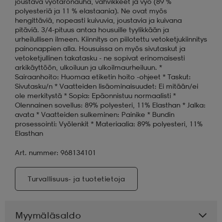
joustava vyötärönauha, vahvikkeet ja vyö (89 %
polyesteriä ja 11 % elastaania). Ne ovat myös
hengittäviä, nopeasti kuivuvia, joustavia ja kuivana
pitäviä. 3/4-pituus antaa housuille tyylikkään ja
urheilullisen ilmeen. Kiinnitys on piilotettu vetoketjukiinnitys
painonappien alla. Housuissa on myös sivutaskut ja
vetoketjullinen takatasku - ne sopivat erinomaisesti
arkikäyttöön, ulkoiluun ja ulkoilmaurheiluun. *
Sairaanhoito: Huomaa etiketin hoito -ohjeet * Taskut:
Sivutasku/n * Vaatteiden lisäominaisuudet: Ei mitään/ei
ole merkitystä * Sopia: Epäonnistuu normaalisti *
Olennainen sovellus: 89% polyesteri, 11% Elasthan * Jalka:
avata * Vaatteiden sulkeminen: Painike * Bundin
prosessointi: Vyölenkit * Materiaalia: 89% polyesteri, 11%
Elasthan
Art. nummer: 968134101
Turvallisuus- ja tuotetietoja
Myymäläsaldo