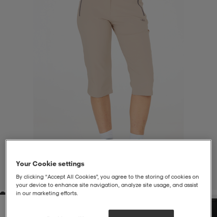
liivit
ikengät
t & pikeepaidat
ikengät
t
saappaat
ingkengät
t
ingkengät
at ja topit
elikengät
dat
engät
engät
t & pikeepaidat
allokengät
t & pikeepaidat
ilykengät
 ja otsapannat
ilykengät
-/Tennis-kengät
Your Cookie settings
t & mekot
andy-/Käsipallo-kengät
eet & lapaset
andy-/Käsipallo-kengät
t & mekot
ikengät
By clicking “Accept All Cookies”, you agree to the storing of cookies on
1
/
9
your device to enhance site navigation, analyze site usage, and assist
in our marketing efforts.
allokengät
allokengät
engät