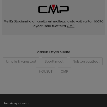
Meillä Stadiumilla on useita eri malleja, joista voit valita. Täältä
löydät lisää tuotteita
CMP
Asiaan liittyvä sisältö
Urheilu & varusteet
Sporttimuoti
Naisten vaatteet
HOUSUT
CMP
Asiakaspalvelu: