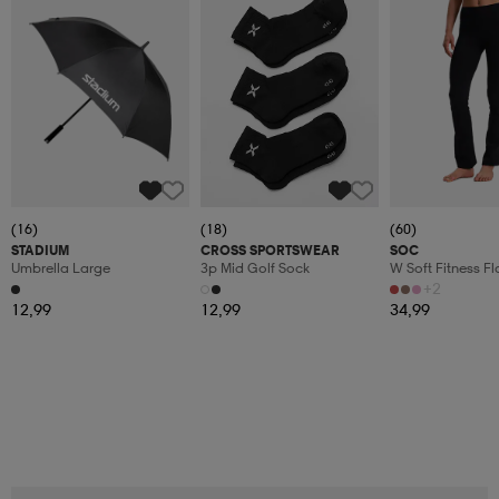
(16)
(18)
(60)
STADIUM
CROSS SPORTSWEAR
SOC
Umbrella Large
3p Mid Golf Sock
W Soft Fitness Fl
+2
12,99
12,99
34,99