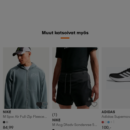
Muut katsoivat myös
NIKE
ADIDAS
(1)
M Spw Air Full-Zip Fleece
Adidas Supernov
NIKE
Hoddie
Löparskor
+1
M Acg Dfadv Scndsnrse 5bf
84,99
100,-
Shrt