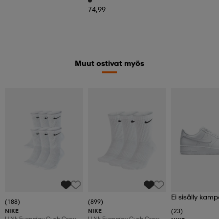
74,99
Muut ostivat myös
Ei sisälly kamp
(188)
(899)
NIKE
NIKE
(23)
U Nk Everyday Cush Crew
U Nk Everyday Cush Crew