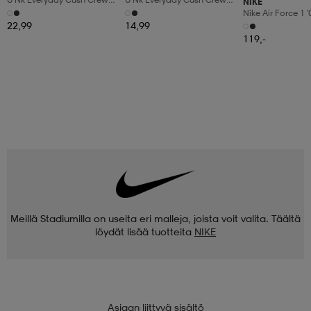
NIKE
6pr-Bd
3pr
Nike Air Force 1 
Shoes
22,99
14,99
119,-
Meillä Stadiumilla on useita eri malleja, joista voit valita. Täältä
löydät lisää tuotteita
NIKE
Asiaan liittyvä sisältö