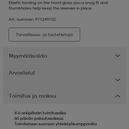
Elastic binding on the hood gives you a snug fit and
thumbholes help keep the sleeves in place.
Art. nummer: 971249102
Turvallisuus- ja tuotetietoja
Myymäläsaldo
Arvostelut
Toimitus ja maksu
4-6 arkipäivän toimitusaika
60 päivän palautusoikeus
Toimitetaan suoraan yhteistyökumppanilta