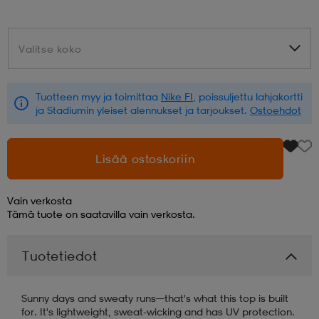
aatteet
tarvikkeet
set
tarvikkeet
aatteet
Valitse koko
Valitse koko
olasit
asut
set
Tuotteen myy ja toimittaa
Nike FI
, poissuljettu lahjakortti
ja Stadiumin yleiset alennukset ja tarjoukset.
Ostoehdot
set
it
a
Lisää ostoskoriin
asut
huolto
asut
Vain verkosta
Tämä tuote on saatavilla vain verkosta.
it
it
Tuotetiedot
Sunny days and sweaty runs—that's what this top is built
huolto
huolto
for. It's lightweight, sweat-wicking and has UV protection.