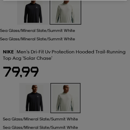
 ja otsapannat
kengät
rrastot
kengät
rit
alit
Sea Glass/mineral Slate/summit White
eet & lapaset
skengät
ihaiset
skengät
tarvikkeet
Sea Glass/mineral Slate/summit White
NIKE
Men's Dri-Fit Uv Protection Hooded Trail-Running
saappaat
saappaat
eet & lapaset
kengät
Top Acg 'solar Chase'
79,99
rrastot
alit
aatteet
alit
er
kengät
aatteet
kengät
rrastot
Sea Glass/mineral Slate/summit White
aatteet
ykengät
olasit
ykengät
Sea Glass/mineral Slate/summit White