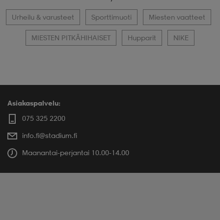
Urheilu & varusteet
Sporttimuoti
Miesten vaatteet
MIESTEN PITKÄHIHAISET
Hupparit
NIKE
Asiakaspalvelu:
075 325 2200
info.fi@stadium.fi
Maanantai-perjantai 10.00-14.00