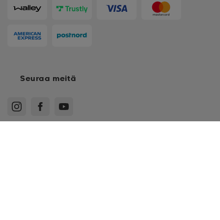
Seuraa meitä
*
XS
Ostoehdot
Jäsenehdot
Tietosuojakäytäntö
Arvostelukäytäntö
*
XL
Cookies
Sitemap
*
S
Suomi - EUR
*
M