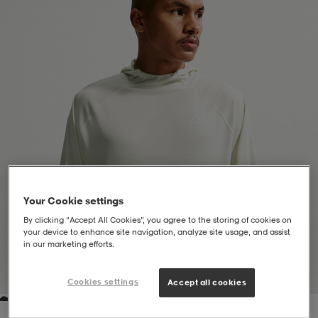
liivit
ikengät
t & pikeepaidat
ikengät
t
saappaat
ingkengät
t
ingkengät
at ja topit
elikengät
dat
engät
engät
t & pikeepaidat
allokengät
t & pikeepaidat
ilykengät
 ja otsapannat
ilykengät
-/Tennis-kengät
Your Cookie settings
By clicking “Accept All Cookies”, you agree to the storing of cookies on
your device to enhance site navigation, analyze site usage, and assist
t & mekot
andy-/Käsipallo-kengät
eet & lapaset
andy-/Käsipallo-kengät
t & mekot
ikengät
in our marketing efforts.
1
/
9
Cookies settings
Accept all cookies
allokengät
allokengät
engät