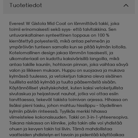
Tuotetiedot
aatteet
tarvikkeet
set
tarvikkeet
aatteet
Everest W Gistola Mid Coat on lämmittävä takki, joka
toimii erinomaisesti sekä syys- että talvitakkina. Sen
untuvankaltainen synteettinen toppaus on 100 %
olasit
asut
set
kierrätettyä polyesteriä, mikä antaa pehmeän ja
ympäröivän tunteen samalla kun se pitää kylmän loitolla.
Kotelomallinen design jakaa lämmön tasaisesti, ja
ulkomateriaali on kudottu kaksivärisillä langoilla, mikä
set
it
a
antaa takille kauniin, hohtavan pinnan, joka vaihtaa sävyä
valon ja liikkeen mukaan. Huppu on suojaava ja mukava
kylmässä tuulessa, ja vetoketjun takana oleva sisäinen
tuulilista estää kylmää ja tuulta pääsemästä sisään.
asut
huolto
asut
Käytännölliset yksityiskohdat, kuten kaksi vetoketjullista
sivutaskua ja heijastavat nauhat, jotka voi ottaa esiin
tarvittaessa, tekevät takista toimivan arjessa. Hihassa on
lisäksi pieni tasku, johon mahtuu hissilippu – täydellinen
it
it
kylmiin päiviin rinteessä. Tyylikäs merkki hihassa
viimeistelee kokonaisuuden. Takki on 3-in-1-yhteensopiva.
Takana niskassa on kiinnike, jolla takin alle voi yhdistää
ohuen ja kevyen takin tai liivin. Tämä mahdollistaa
huolto
huolto
vaatteiden yhdistelyn eri tavoin ja pidentää käyttöaikaa