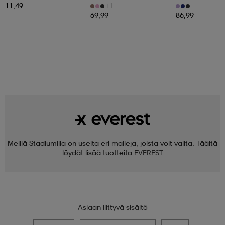
Kevyttoppatakki, Naisten
11,49
+1
69,99
86,99
Meillä Stadiumilla on useita eri malleja, joista voit valita. Täältä
löydät lisää tuotteita
EVEREST
Asiaan liittyvä sisältö