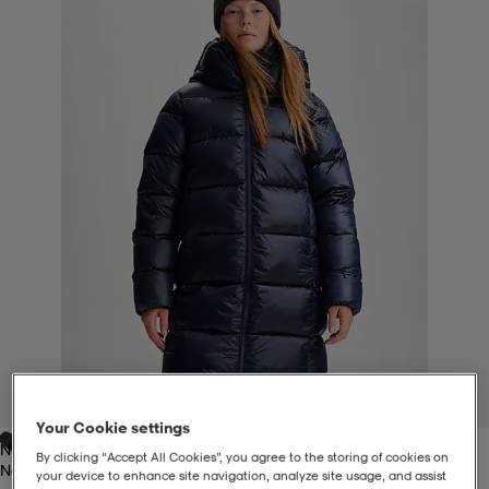
liivit
ikengät
t & pikeepaidat
ikengät
t
saappaat
ingkengät
t
ingkengät
at ja topit
elikengät
dat
engät
engät
t & pikeepaidat
allokengät
t & pikeepaidat
ilykengät
 ja otsapannat
ilykengät
-/Tennis-kengät
t & mekot
andy-/Käsipallo-kengät
eet & lapaset
andy-/Käsipallo-kengät
t & mekot
ikengät
1
/
8
Your Cookie settings
Navy
allokengät
allokengät
engät
By clicking “Accept All Cookies”, you agree to the storing of cookies on
Navy
your device to enhance site navigation, analyze site usage, and assist