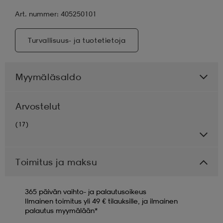
Art. nummer: 405250101
Turvallisuus- ja tuotetietoja
Myymäläsaldo
Arvostelut
(17)
Toimitus ja maksu
365 päivän vaihto- ja palautusoikeus
Ilmainen toimitus yli 49 € tilauksille, ja ilmainen
palautus myymälään*