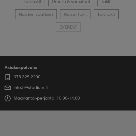
Talvitakit
Urheilu & varusteet
Takit
Naisten vaatteet
Naiset takit
Talvitakit
EVEREST
Asiakaspalvelu:
075 325 2200
info.fi@stadium.fi
Maanantai-perjantai 10.00-14.00