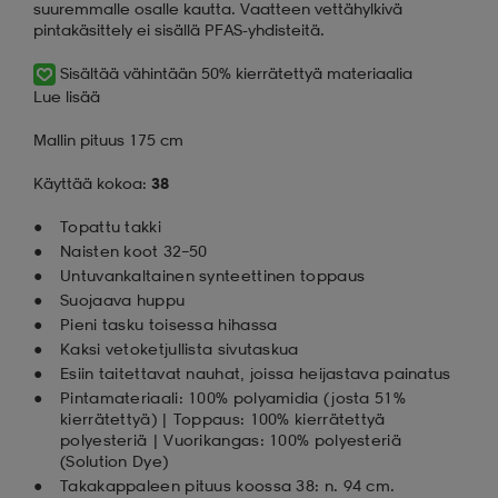
suuremmalle osalle kautta. Vaatteen vettähylkivä
pintakäsittely ei sisällä PFAS-yhdisteitä.
Sisältää vähintään 50% kierrätettyä materiaalia
Lue lisää
Mallin pituus 175 cm
Käyttää kokoa:
38
Topattu takki
Naisten koot 32–50
Untuvankaltainen synteettinen toppaus
Suojaava huppu
Pieni tasku toisessa hihassa
Kaksi vetoketjullista sivutaskua
Esiin taitettavat nauhat, joissa heijastava painatus
Pintamateriaali: 100% polyamidia (josta 51%
kierrätettyä) | Toppaus: 100% kierrätettyä
polyesteriä | Vuorikangas: 100% polyesteriä
(Solution Dye)
Takakappaleen pituus koossa 38: n. 94 cm.