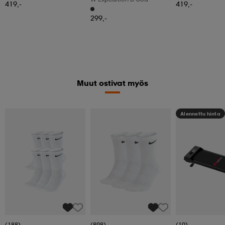
419,-
419,-
299,-
Muut ostivat myös
Alennettu hinta
(188)
(898)
(10)