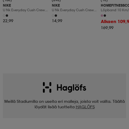
NIKE
NIKE
HOMEFITNESSC
U Nk Everyday Cush Crew
U Nk Everyday Cush Crew
Löpband 10 Km/
6pr-Bd
3pr
Manuaalinen Kal
Led-Display
22,99
14,99
Alkaen 109,
169,99
Meillä Stadiumilla on useita eri malleja, joista voit valita. Täältä
löydät lisää tuotteita
HAGLÖFS