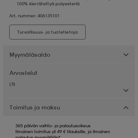
100% kierrätettyä polyesteriä
Art. nummer: 406135101
Turvallisuus- ja tuotetietoja
Myymäläsaldo
Arvostelut
(3)
Toimitus ja maksu
365 päivän vaihto- ja palautusoikeus
Ilmainen toimitus yli 49 € tilauksille, ja ilmainen
palautus myymälään*