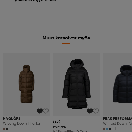
Muut katsoivat myös
HAGLÖFS
PEAK PERFORM
(28)
W Long Down Ii Parka
W Frost Down Puf
EVEREST
+1
W Expedition D Coa