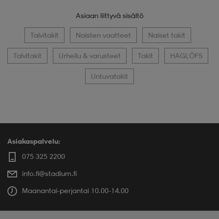
Asiaan liittyvä sisältö
Talvitakit
Naisten vaatteet
Naiset takit
Talvitakit
Urheilu & varusteet
Takit
HAGLÖFS
Untuvatakit
Asiakaspalvelu:
075 325 2200
info.fi@stadium.fi
Maanantai-perjantai 10.00-14.00