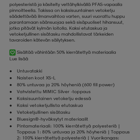
polyesteristä ja käsitelty vettähylkivällä PFAS-vapaalla
pinnoitteella. Takissa on kaksisuuntainen vetoketju
säädettävää ilmanvaihtoa varten, suuri vuorattu huppu
parantamaan säänsuojaa sekä sisäpuoliset hihansuut,
jotka pitävät kylmän loitolla. Kaksi etutaskua ja
vetoketjullinen sisätasku mahdollistavat tärkeiden
tavaroiden kätevän säilytyksen.
Sisältää vähintään 50% kierrätettyä materiaalia
Lue lisää
Untuvatakki
Naisten koot XS–L
80% untuvaa ja 20% höyheniä (600 fill power)
Vahvistettu MIMIC Silver -toppaus
Kaksisuuntainen vetoketju edessä
Kaksi vetoketjullista etutaskua
Vetoketjullinen sisätasku
Bluesign®-hyväksytyt materiaalit
Pintamateriaali: 100% kierrätettyä polyesteriä |
Toppaus 1: 80% untuvaa ja 20% höyheniä | Toppaus
2: 100% kierrätettyä polyesteriä | Vuorikangas: