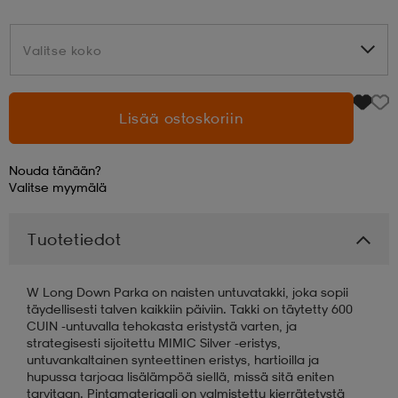
aatteet
tarvikkeet
set
tarvikkeet
aatteet
Valitse koko
Valitse koko
olasit
asut
set
Lisää ostoskoriin
Nouda tänään?
set
it
a
Valitse
myymälä
Tuotetiedot
asut
huolto
asut
W Long Down Parka on naisten untuvatakki, joka sopii
it
it
täydellisesti talven kaikkiin päiviin. Takki on täytetty 600
CUIN -untuvalla tehokasta eristystä varten, ja
strategisesti sijoitettu MIMIC Silver -eristys,
untuvankaltainen synteettinen eristys, hartioilla ja
huolto
huolto
hupussa tarjoaa lisälämpöä siellä, missä sitä eniten
tarvitaan. Pintamateriaali on valmistettu kierrätetystä