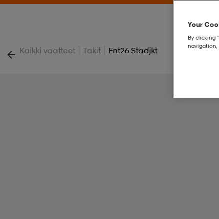
Your Cook
By clicking 
navigation, 
|
|
Kaikki vaatteet
Takit
Ent26 Stadjkt