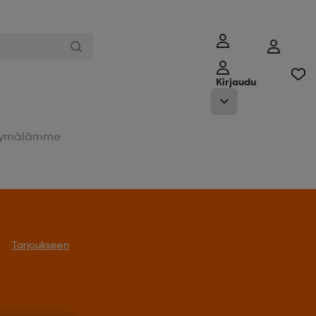
Kirjaudu
ymälämme
Tarjoukseen