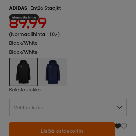
ADIDAS
Ent26 Stadjkt
Alennettu hinta
89,99
(Normaalihinta 110,-)
Black/white
Black/white
Kokotaulukko
Valitse koko
Valitse koko
Lisää ostoskoriin