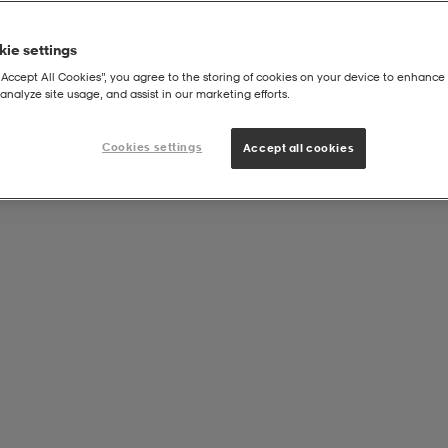
ie settings
“Accept All Cookies”, you agree to the storing of cookies on your device to enhance 
analyze site usage, and assist in our marketing efforts.
Cookies settings
Accept all cookies