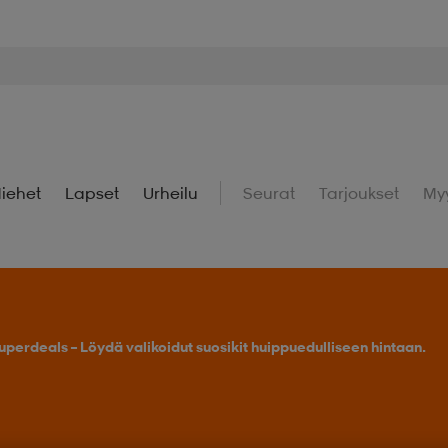
iehet
Lapset
Urheilu
Seurat
Tarjoukset
My
uperdeals – Löydä valikoidut suosikit huippuedulliseen hintaan.