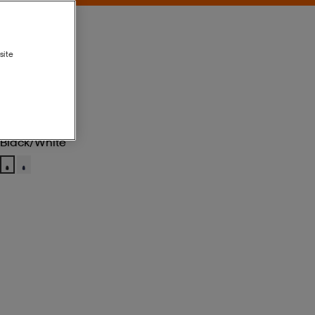
site
Black/white
Black/white