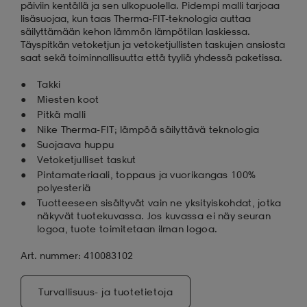
päiviin kentällä ja sen ulkopuolella. Pidempi malli tarjoaa
lisäsuojaa, kun taas Therma-FIT-teknologia auttaa
säilyttämään kehon lämmön lämpötilan laskiessa.
Täyspitkän vetoketjun ja vetoketjullisten taskujen ansiosta
saat sekä toiminnallisuutta että tyyliä yhdessä paketissa.
Takki
Miesten koot
Pitkä malli
Nike Therma-FIT; lämpöä säilyttävä teknologia
Suojaava huppu
Vetoketjulliset taskut
Pintamateriaali, toppaus ja vuorikangas 100%
polyesteriä
Tuotteeseen sisältyvät vain ne yksityiskohdat, jotka
näkyvät tuotekuvassa. Jos kuvassa ei näy seuran
logoa, tuote toimitetaan ilman logoa.
Art. nummer: 410083102
Turvallisuus- ja tuotetietoja