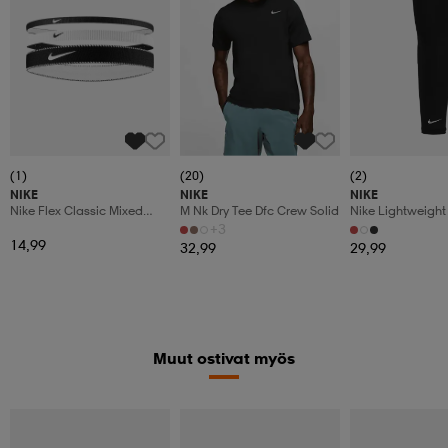
(1)
(20)
(2)
NIKE
NIKE
NIKE
Nike Flex Classic Mixed
M Nk Dry Tee Dfc Crew Solid
Nike Lightweight
Width Headbands 3pk
2.0
+3
14,99
32,99
29,99
Muut ostivat myös