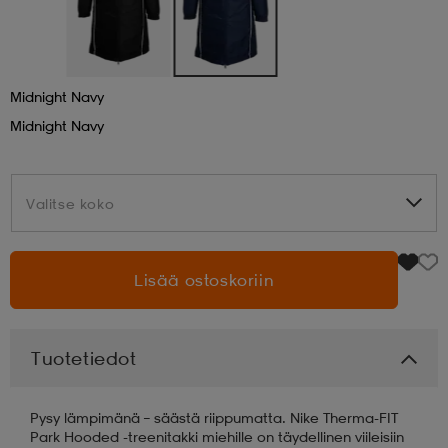
aatteet
tarvikkeet
set
tarvikkeet
aatteet
Midnight Navy
olasit
asut
set
Midnight Navy
set
it
a
Valitse koko
Valitse koko
asut
huolto
asut
Lisää ostoskoriin
it
it
Tuotetiedot
Pysy lämpimänä – säästä riippumatta. Nike Therma-FIT
huolto
huolto
Park Hooded -treenitakki miehille on täydellinen viileisiin