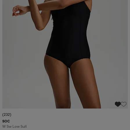
(232)
SOC
W Sw Low Suit