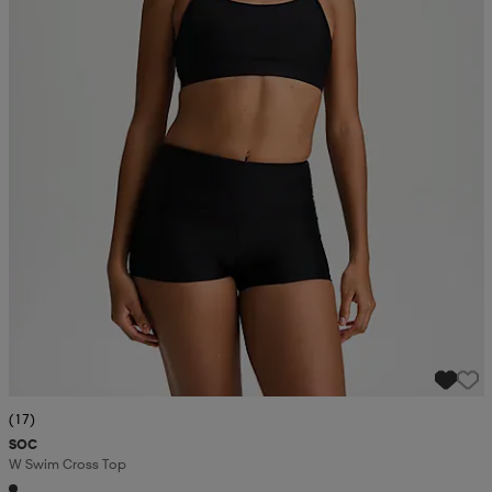
(17)
SOC
W Swim Cross Top