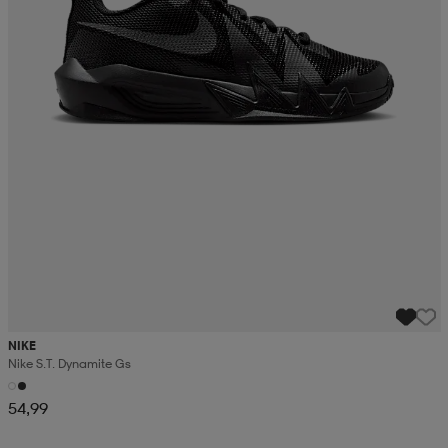
NIKE
Nike S.t. Dynamite Gs
54,99