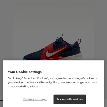
liivit
ikengät
t & pikeepaidat
ikengät
t
saappaat
ingkengät
t
ingkengät
at ja topit
elikengät
dat
engät
engät
t & pikeepaidat
allokengät
t & pikeepaidat
ilykengät
 ja otsapannat
ilykengät
-/Tennis-kengät
Your Cookie settings
By clicking “Accept All Cookies”, you agree to the storing of cookies on
t & mekot
andy-/Käsipallo-kengät
eet & lapaset
andy-/Käsipallo-kengät
t & mekot
ikengät
your device to enhance site navigation, analyze site usage, and assist
in our marketing efforts.
1
/
7
allokengät
allokengät
engät
Cookies settings
Accept all cookies