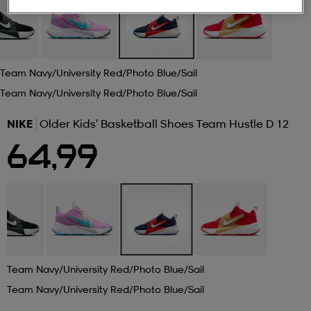
 ja otsapannat
kengät
rrastot
kengät
rit
alit
Team Navy/university Red/photo Blue/sail
eet & lapaset
skengät
ihaiset
skengät
tarvikkeet
Team Navy/university Red/photo Blue/sail
NIKE
Older Kids' Basketball Shoes Team Hustle D 12
saappaat
saappaat
eet & lapaset
kengät
64,99
rrastot
alit
aatteet
alit
er
kengät
aatteet
kengät
rrastot
Team Navy/university Red/photo Blue/sail
Team Navy/university Red/photo Blue/sail
aatteet
ykengät
olasit
ykengät