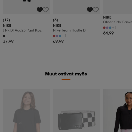
NIKE
(17)
(6)
Older Kids' Baske
NIKE
NIKE
Shoes Team Hust
+1
J Nk Df Acd25 Pant Kpz
Nike Team Hustle D
64,99
+1
37,99
69,99
Muut ostivat myös