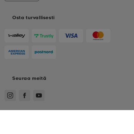
Osta turvallisesti
Seuraa meitä
*
US 4.5Y