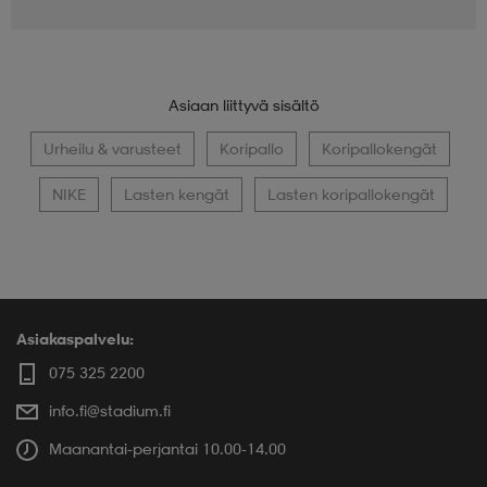
Asiaan liittyvä sisältö
Urheilu & varusteet
Koripallo
Koripallokengät
NIKE
Lasten kengät
Lasten koripallokengät
Asiakaspalvelu:
075 325 2200
info.fi@stadium.fi
Maanantai-perjantai 10.00-14.00