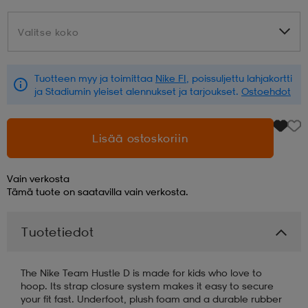
aatteet
tarvikkeet
set
tarvikkeet
aatteet
Valitse koko
Valitse koko
Tuotteen myy ja toimittaa
Nike FI
, poissuljettu lahjakortti
olasit
asut
set
ja Stadiumin yleiset alennukset ja tarjoukset.
Ostoehdot
set
it
a
Lisää ostoskoriin
Vain verkosta
asut
huolto
asut
Tämä tuote on saatavilla vain verkosta.
Tuotetiedot
it
it
The Nike Team Hustle D is made for kids who love to
hoop. Its strap closure system makes it easy to secure
huolto
huolto
your fit fast. Underfoot, plush foam and a durable rubber