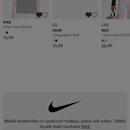
NIKE
(2)
(33)
J Nsw Tee Official
VANS
SOC
J Deppster Ii Belt
J Favourite Full Z
15,99
+1
15,99
26,99
Meillä Stadiumilla on useita eri malleja, joista voit valita. Täältä
löydät lisää tuotteita
NIKE