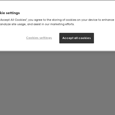
ie settings
“Accept All Cookies”, you agree to the storing of cookies on your device to enhance 
analyze site usage, and assist in our marketing efforts.
Cookies settings
Accept all cookies