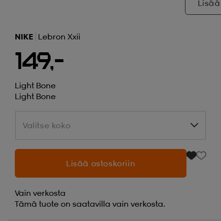
Lisää
NIKE
Lebron Xxii
149,-
Light Bone
Light Bone
Valitse koko
Valitse koko
Lisää ostoskoriin
Vain verkosta
Tämä tuote on saatavilla vain verkosta.