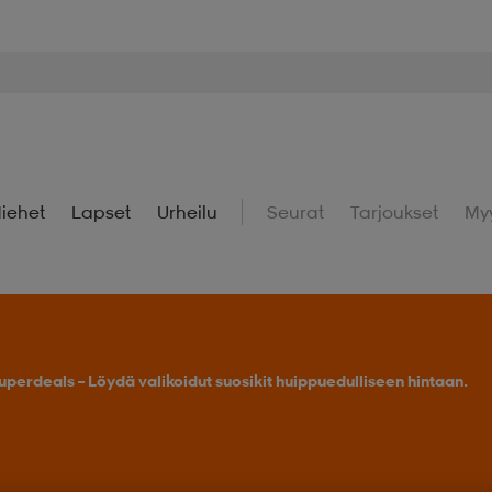
iehet
Lapset
Urheilu
Seurat
Tarjoukset
My
uperdeals – Löydä valikoidut suosikit huippuedulliseen hintaan.