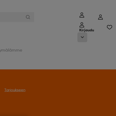
Kirjaudu
ymälämme
Tarjoukseen