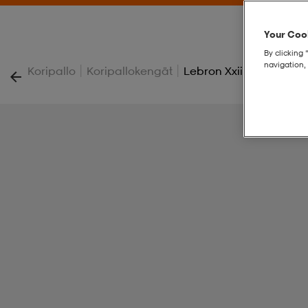
Your Cook
By clicking 
navigation, 
|
|
Koripallo
Koripallokengät
Lebron Xxii