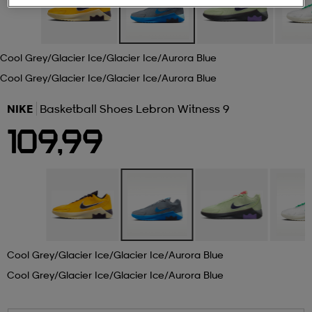
 ja otsapannat
kengät
rrastot
kengät
rit
alit
Cool Grey/glacier Ice/glacier Ice/aurora Blue
Cool Grey/glacier Ice/glacier Ice/aurora Blue
eet & lapaset
skengät
ihaiset
skengät
tarvikkeet
NIKE
Basketball Shoes Lebron Witness 9
109,99
saappaat
saappaat
eet & lapaset
kengät
rrastot
alit
aatteet
alit
er
kengät
aatteet
kengät
rrastot
Cool Grey/glacier Ice/glacier Ice/aurora Blue
Cool Grey/glacier Ice/glacier Ice/aurora Blue
aatteet
ykengät
olasit
ykengät