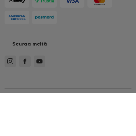
Seuraa meitä
Ostoehdot
Jäsenehdot
Tietosuojakäytäntö
Arvostelukäytäntö
Cookies
Sitemap
*
US 9.5
Suomi - EUR
*
US 6