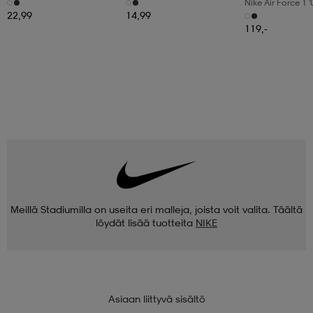
6pr-Bd
3pr
Nike Air Force 1 
Shoes
22,99
14,99
119,-
Meillä Stadiumilla on useita eri malleja, joista voit valita. Täältä
löydät lisää tuotteita
NIKE
Asiaan liittyvä sisältö