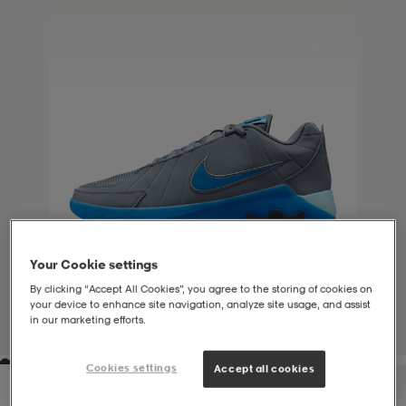
liivit
ikengät
t & pikeepaidat
ikengät
t
saappaat
ingkengät
t
ingkengät
at ja topit
elikengät
dat
engät
engät
t & pikeepaidat
allokengät
t & pikeepaidat
ilykengät
 ja otsapannat
ilykengät
-/Tennis-kengät
Your Cookie settings
By clicking “Accept All Cookies”, you agree to the storing of cookies on
your device to enhance site navigation, analyze site usage, and assist
t & mekot
andy-/Käsipallo-kengät
eet & lapaset
andy-/Käsipallo-kengät
t & mekot
ikengät
in our marketing efforts.
1
/
7
Cookies settings
Accept all cookies
allokengät
allokengät
engät