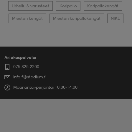
Urheilu & varusteet
Koripallo
Koripallokengät
Miesten kengät
Miesten koripallokengät
NIKE
Asiakaspalvelu:
075 325 2200
info.fi@stadium.fi
Maanantai-perjantai 10.00-14.00