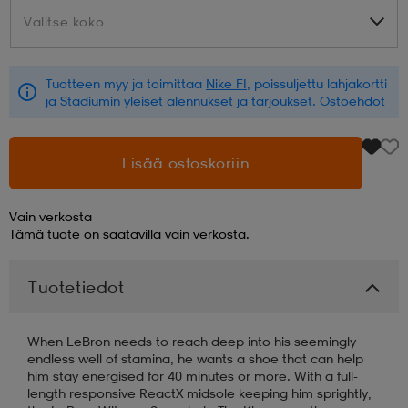
Valitse koko
Valitse koko
aatteet
tarvikkeet
set
tarvikkeet
aatteet
Tuotteen myy ja toimittaa
Nike FI
, poissuljettu lahjakortti
ja Stadiumin yleiset alennukset ja tarjoukset.
Ostoehdot
olasit
asut
set
Lisää ostoskoriin
set
it
a
Vain verkosta
Tämä tuote on saatavilla vain verkosta.
asut
huolto
asut
Tuotetiedot
it
it
When LeBron needs to reach deep into his seemingly
endless well of stamina, he wants a shoe that can help
him stay energised for 40 minutes or more. With a full-
huolto
huolto
length responsive ReactX midsole keeping him sprightly,