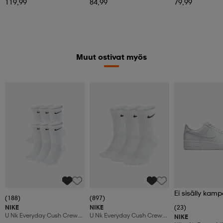
119,99
84,99
79,99
Muut ostivat myös
Ei sisälly kamp
(188)
(897)
NIKE
NIKE
(23)
U Nk Everyday Cush Crew
U Nk Everyday Cush Crew
NIKE