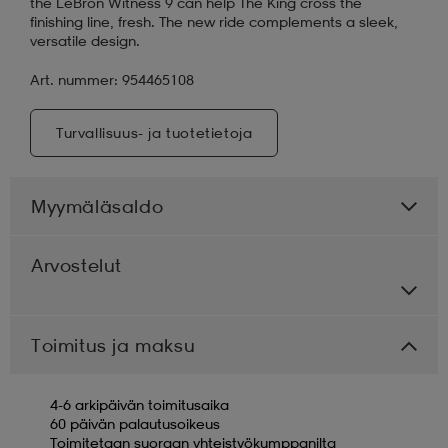
the LeBron Witness 9 can help The King cross the
finishing line, fresh. The new ride complements a sleek,
versatile design.
Art. nummer: 954465108
Turvallisuus- ja tuotetietoja
Myymäläsaldo
Arvostelut
Toimitus ja maksu
4-6 arkipäivän toimitusaika
60 päivän palautusoikeus
Toimitetaan suoraan yhteistyökumppanilta