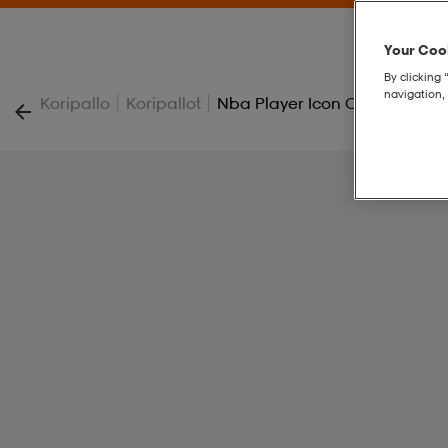
Your Cook
By clicking 
navigation, 
|
|
Koripallo
Koripallot
Nba Player Icon Outdoor Bskt