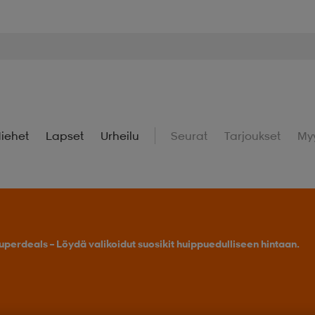
iehet
Lapset
Urheilu
Seurat
Tarjoukset
My
uperdeals – Löydä valikoidut suosikit huippuedulliseen hintaan.