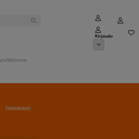
Kirjaudu
ymälämme
Tarjoukseen