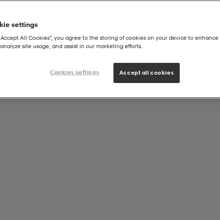
ie settings
“Accept All Cookies”, you agree to the storing of cookies on your device to enhance 
analyze site usage, and assist in our marketing efforts.
Cookies settings
Accept all cookies