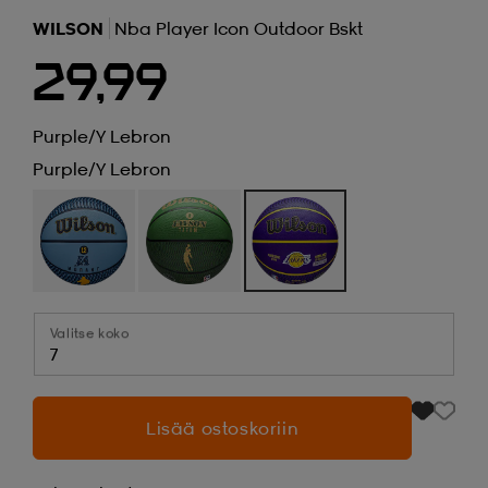
WILSON
Nba Player Icon Outdoor Bskt
29,99
Purple/y Lebron
Purple/y Lebron
Valitse koko
7
Lisää ostoskoriin