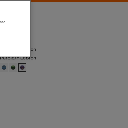
site
Purple/y Lebron
Purple/y Lebron