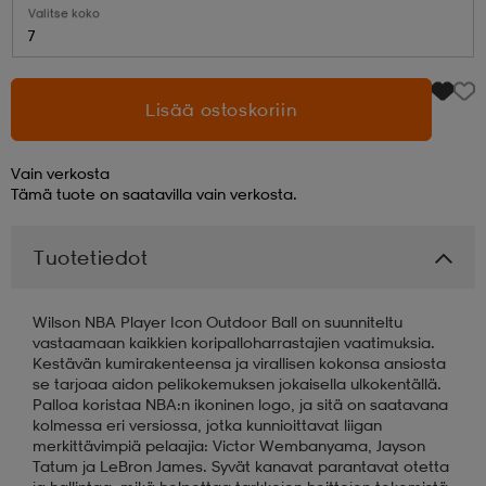
Valitse koko
7
aatteet
tarvikkeet
set
tarvikkeet
aatteet
Lisää ostoskoriin
olasit
asut
set
Vain verkosta
Tämä tuote on saatavilla vain verkosta.
set
it
a
Tuotetiedot
asut
huolto
asut
Wilson NBA Player Icon Outdoor Ball on suunniteltu
vastaamaan kaikkien koripalloharrastajien vaatimuksia.
Kestävän kumirakenteensa ja virallisen kokonsa ansiosta
it
it
se tarjoaa aidon pelikokemuksen jokaisella ulkokentällä.
Palloa koristaa NBA:n ikoninen logo, ja sitä on saatavana
kolmessa eri versiossa, jotka kunnioittavat liigan
merkittävimpiä pelaajia: Victor Wembanyama, Jayson
huolto
huolto
Tatum ja LeBron James. Syvät kanavat parantavat otetta