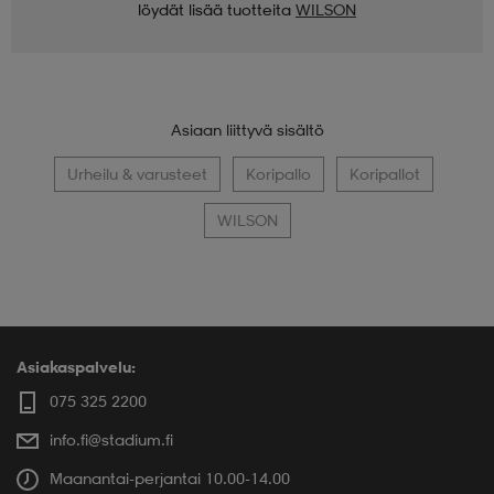
löydät lisää tuotteita
WILSON
Asiaan liittyvä sisältö
Urheilu & varusteet
Koripallo
Koripallot
WILSON
Asiakaspalvelu:
075 325 2200
info.fi@stadium.fi
Maanantai-perjantai 10.00-14.00