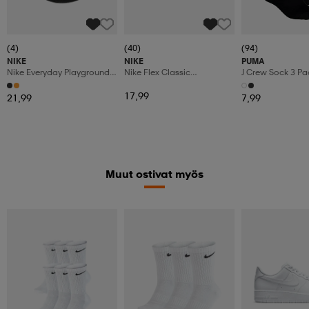
(4)
(40)
(94)
NIKE
NIKE
PUMA
Nike Everyday Playground
Nike Flex Classic
J Crew Sock 3 Pa
8p Next Nature Deflated
Headbands 6pk
17,99
21,99
7,99
Muut ostivat myös