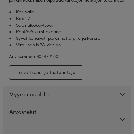
ja hallintaa, mikä helpottaa tarkkojen heittojen tekemistä.
Koripallo
Koot 7
Sopii ulkokäyttöön
Kestävä kumirakenne
Syvät kanavat; parannettu pito ja kontrolli
Virallinen NBA-design
Art. nummer: 402472103
Turvallisuus- ja tuotetietoja
Myymäläsaldo
Arvostelut