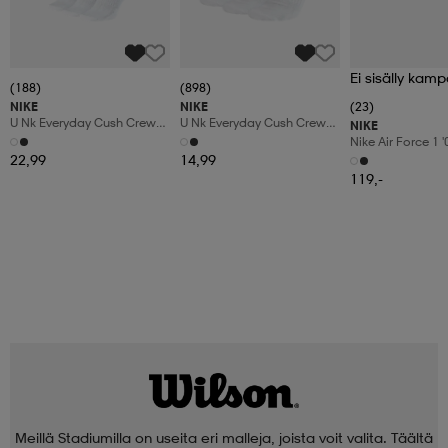
Ei sisälly kamp
(188)
(898)
NIKE
NIKE
(23)
U Nk Everyday Cush Crew
U Nk Everyday Cush Crew
NIKE
6pr-Bd
3pr
Nike Air Force 1 
Shoes
22,99
14,99
119,-
Meillä Stadiumilla on useita eri malleja, joista voit valita. Täältä