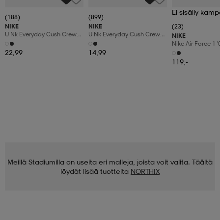
Ei sisälly kamp
(188)
(899)
NIKE
NIKE
(23)
U Nk Everyday Cush Crew
U Nk Everyday Cush Crew
NIKE
6pr-Bd
3pr
Nike Air Force 1 
Shoes
22,99
14,99
119,-
Meillä Stadiumilla on useita eri malleja, joista voit valita. Täältä
löydät lisää tuotteita
NORTHIX