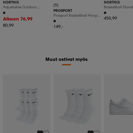
NORTHIX
NORTHIX
(5)
Adjustable Outdoor
Basketball Stand
PROSPORT
Basketball Hoop With
Cm Height-Adjus
Prosport Basketball Hoop
Wheels, 82 Cm Backboard
Basketball Hoop
450,99
Alkaen 76,99
1,5-3,05m
With Stand
80,99
149,-
Muut ostivat myös