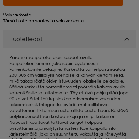
aatteet
tarvikkeet
set
tarvikkeet
aatteet
Vain verkosta
Tämä tuote on saatavilla vain verkosta.
olasit
asut
set
Tuotetiedot
Paranna koripallotaitojasi säädettävällä
set
it
a
koripallokorillamme, joka sopii täydellisesti
kaikenkokoisille pelaajille. Korkeutta voi helposti säätää
230–305 cm välillä yksinkertaisella kahvan kiertämisellä,
mikä takaa räätälöidyn istuvuuden jokaiselle pelaajalle.
asut
huolto
asut
Säädä korkeutta portaattomasti pyörivän kahvan avulla
kaikenikäisille ja taitotasoille. Täytettävä pohja pitää jopa
90 kg vettä tai 160 kg hiekkaa erinomaisen vakauden
takaamiseksi. Integroidut pyörät mahdollistavat
it
it
vaivattoman liikkumisen autotallista puutarhaan. Kestävä
polykarbonaattikori kestää iskuja ja on pitkäikäinen.
Nopeasti koottavat taittuvat tangot helppoa
pystyttämistä ja säilytystä varten. Koe koripallon ilo
huolto
huolto
järjestelmällä, joka on suunniteltu vakautta ja kätevyyttä