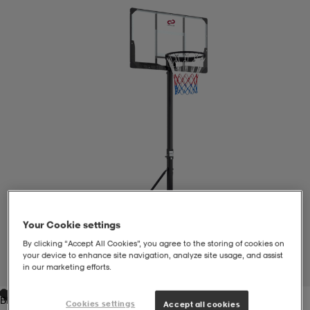
liivit
ikengät
t & pikeepaidat
ikengät
t
saappaat
ingkengät
t
ingkengät
at ja topit
elikengät
dat
engät
engät
t & pikeepaidat
allokengät
t & pikeepaidat
ilykengät
 ja otsapannat
ilykengät
-/Tennis-kengät
Your Cookie settings
t & mekot
andy-/Käsipallo-kengät
eet & lapaset
andy-/Käsipallo-kengät
t & mekot
ikengät
By clicking “Accept All Cookies”, you agree to the storing of cookies on
your device to enhance site navigation, analyze site usage, and assist
in our marketing efforts.
1
/
1
allokengät
allokengät
engät
Black
Cookies settings
Accept all cookies