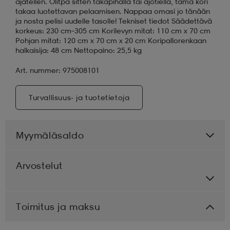
ajatellen. Olitpa sitten takapihalla tai ajotiellä, tämä kori
takaa luotettavan pelaamisen. Nappaa omasi jo tänään
ja nosta pelisi uudelle tasolle! Tekniset tiedot Säädettävä
korkeus: 230 cm–305 cm Korilevyn mitat: 110 cm x 70 cm
Pohjan mitat: 120 cm x 70 cm x 20 cm Koripallorenkaan
halkaisija: 48 cm Nettopaino: 25,5 kg
Art. nummer: 975008101
Turvallisuus- ja tuotetietoja
Myymäläsaldo
Arvostelut
Toimitus ja maksu