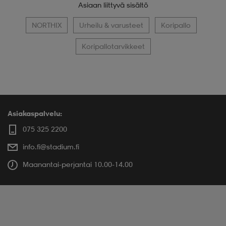
Asiaan liittyvä sisältö
NORTHIX
Urheilu & varusteet
Koripallo
Koripallotarvikkeet
Asiakaspalvelu:
075 325 2200
info.fi@stadium.fi
Maanantai-perjantai 10.00-14.00