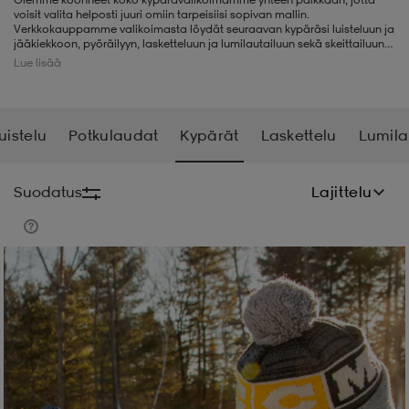
voisit valita helposti juuri omiin tarpeisiisi sopivan mallin.
Verkkokauppamme valikoimasta löydät seuraavan kypäräsi luisteluun ja
liivit
ikengät
t & pikeepaidat
ikengät
t
saappaat
jääkiekkoon, pyöräilyyn, lasketteluun ja lumilautailuun sekä skeittailuun
ja rullaluisteluun.
Lue lisää
ingkengät
t
ingkengät
at ja topit
elikengät
uistelu
Potkulaudat
Kypärät
Laskettelu
Lumila
dat
engät
engät
t & pikeepaidat
allokengät
Suodatus
Lajittelu
t & pikeepaidat
ilykengät
 ja otsapannat
ilykengät
-/Tennis-kengät
t & mekot
andy-/Käsipallo-kengät
eet & lapaset
andy-/Käsipallo-kengät
t & mekot
ikengät
allokengät
allokengät
engät