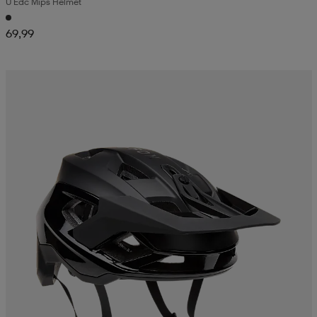
U Edc Mips Helmet
69,99