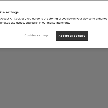
ie settings
“Accept All Cookies”, you agree to the storing of cookies on your device to enhance 
analyze site usage, and assist in our marketing efforts.
Cookies settings
Accept all cookies