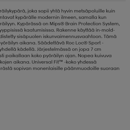
räilykypärä, joka sopii yhtä hyvin metsäpoluille kuin
ti antavat kypärälle modernin ilmeen, samalla kun
räilyyn. Kypärässä on Mips® Brain Protection System,
tyyppisissä kaatumisissa. Rakenne käyttää in-mold-
yhdistetty sisäpuolen iskunvaimennusvaahtoon. Tämä
pyöräilyn aikana. Säädettävä Roc Loc® Sport -
yhdellä kädellä. Järjestelmässä on jopa 7 cm
sti paikallaan koko pyöräilyn ajan. Nopea kuivuva
jen aikana. Universal Fit™ -koko yhdessä
ärästä sopivan monenlaisille päänmuodoille suoraan