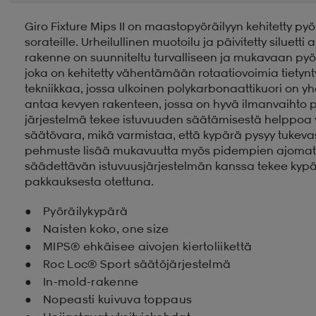
Giro Fixture Mips II on maastopyöräilyyn kehitetty pyö
sorateille. Urheilullinen muotoilu ja päivitetty siluet
rakenne on suunniteltu turvalliseen ja mukavaan pyö
joka on kehitetty vähentämään rotaatiovoimia tietyn
tekniikkaa, jossa ulkoinen polykarbonaattikuori on 
antaa kevyen rakenteen, jossa on hyvä ilmanvaihto 
järjestelmä tekee istuvuuden säätämisestä helppoa 
säätövara, mikä varmistaa, että kypärä pysyy tukeva
pehmuste lisää mukavuutta myös pidempien ajomatko
säädettävän istuvuusjärjestelmän kanssa tekee kyp
pakkauksesta otettuna.
Pyöräilykypärä
Naisten koko, one size
MIPS® ehkäisee aivojen kiertoliikettä
Roc Loc® Sport säätöjärjestelmä
In-mold-rakenne
Nopeasti kuivuva toppaus