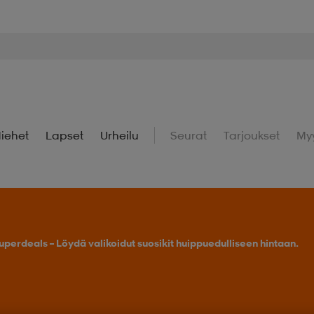
iehet
Lapset
Urheilu
Seurat
Tarjoukset
My
uperdeals – Löydä valikoidut suosikit huippuedulliseen hintaan.