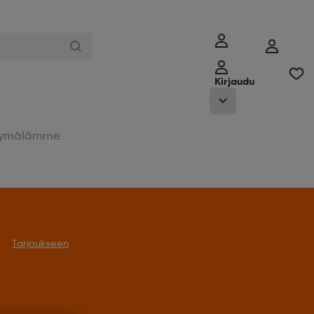
Kirjaudu
ymälämme
Tarjoukseen