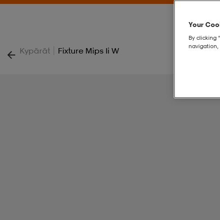
Your Cook
By clicking 
navigation, 
|
Kypärät
Fixture Mips Ii W