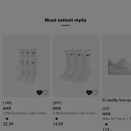
Muut ostivat myös
Ei sisälly kamp
(188)
(897)
NIKE
NIKE
(23)
U Nk Everyday Cush Crew
U Nk Everyday Cush Crew
NIKE
6pr-Bd
3pr
Nike Air Force 1 
Shoes
22,99
14,99
119,-