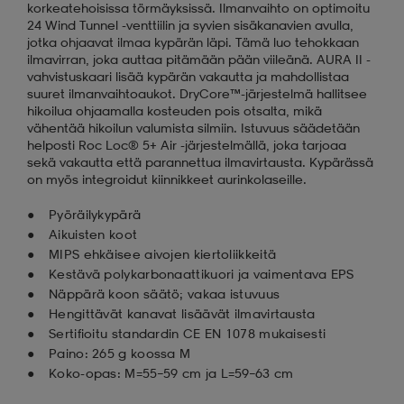
korkeatehoisissa törmäyksissä. Ilmanvaihto on optimoitu
24 Wind Tunnel -venttiilin ja syvien sisäkanavien avulla,
jotka ohjaavat ilmaa kypärän läpi. Tämä luo tehokkaan
ilmavirran, joka auttaa pitämään pään viileänä. AURA II -
vahvistuskaari lisää kypärän vakautta ja mahdollistaa
suuret ilmanvaihtoaukot. DryCore™-järjestelmä hallitsee
hikoilua ohjaamalla kosteuden pois otsalta, mikä
vähentää hikoilun valumista silmiin. Istuvuus säädetään
helposti Roc Loc® 5+ Air -järjestelmällä, joka tarjoaa
sekä vakautta että parannettua ilmavirtausta. Kypärässä
on myös integroidut kiinnikkeet aurinkolaseille.
Pyöräilykypärä
Aikuisten koot
MIPS ehkäisee aivojen kiertoliikkeitä
Kestävä polykarbonaattikuori ja vaimentava EPS
Näppärä koon säätö; vakaa istuvuus
Hengittävät kanavat lisäävät ilmavirtausta
Sertifioitu standardin CE EN 1078 mukaisesti
Paino: 265 g koossa M
Koko-opas: M=55–59 cm ja L=59–63 cm