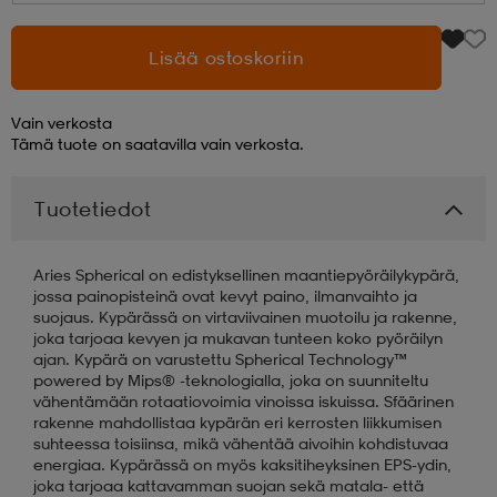
aatteet
tarvikkeet
set
tarvikkeet
aatteet
Lisää ostoskoriin
Vain verkosta
olasit
asut
set
Tämä tuote on saatavilla vain verkosta.
Tuotetiedot
set
it
a
Aries Spherical on edistyksellinen maantiepyöräilykypärä,
jossa painopisteinä ovat kevyt paino, ilmanvaihto ja
asut
huolto
asut
suojaus. Kypärässä on virtaviivainen muotoilu ja rakenne,
joka tarjoaa kevyen ja mukavan tunteen koko pyöräilyn
ajan. Kypärä on varustettu Spherical Technology™
powered by Mips® -teknologialla, joka on suunniteltu
it
it
vähentämään rotaatiovoimia vinoissa iskuissa. Sfäärinen
rakenne mahdollistaa kypärän eri kerrosten liikkumisen
suhteessa toisiinsa, mikä vähentää aivoihin kohdistuvaa
huolto
huolto
energiaa. Kypärässä on myös kaksitiheyksinen EPS-ydin,
joka tarjoaa kattavamman suojan sekä matala- että