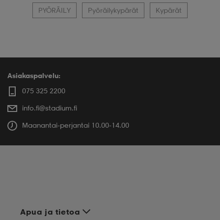
PYÖRÄILY
Pyöräilykypärät
Kypärät
Asiakaspalvelu:
075 325 2200
info.fi@stadium.fi
Maanantai-perjantai 10.00-14.00
Apua ja tietoa