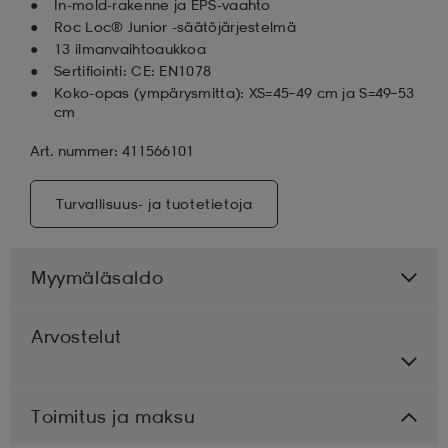
In-mold-rakenne ja EPS-vaahto
Roc Loc® Junior -säätöjärjestelmä
13 ilmanvaihtoaukkoa
Sertifiointi: CE: EN1078
Koko-opas (ympärysmitta): XS=45–49 cm ja S=49–53
cm
Art. nummer: 411566101
Turvallisuus- ja tuotetietoja
Myymäläsaldo
Arvostelut
Toimitus ja maksu