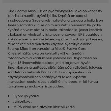
Giro Scamp Mips II Jr on pyöräilykypärä, joka on kehitetty
aatteet
tarvikkeet
set
tarvikkeet
aatteet
lapsille ja nuorille pyöräilijöille. Kypärä on saanut
inspiraationsa Giros aikuismalleista ja tarjoaa urheilullisen
ilmeen samalla kun se on mukautettu pienemmille päille.
olasit
asut
set
Kypärä on valmistettu in-mold-rakenteella, jossa kestävä
ulkokuori on yhdistetty iskunvaimentavaan EPS-vaahtoon.
Kaksiosainen rakenne tekee kypärästä vakaan ja kevyen,
mikä tekee siitä mukavan käyttää pyöräilyn aikana.
set
it
a
Scamp Mips II on varustettu Mips® Evolve Core -
järjestelmällä, joka on kehitetty vähentämään
rotaatiovoimia kaatumisen yhteydessä. Kypärässä on
myös 13 ilmanvaihtoaukkoa, jotka tarjoavat hyvän
asut
huolto
asut
ilmankierron ja auttavat pitämään pään viileänä. Istuvuus
säädetään helposti Roc Loc® Junior -järjestelmällä.
Käyttäjäystävällinen säätöpyörä tekee kypärän
mukauttamisesta lapsen päähän helppoa, mikä takaa
it
it
turvallisen ja mukavan istuvuuden.
Pyöräilykypärä
Juniorikoot
huolto
huolto
MIPS ehkäisee aivojen kiertoliikettä