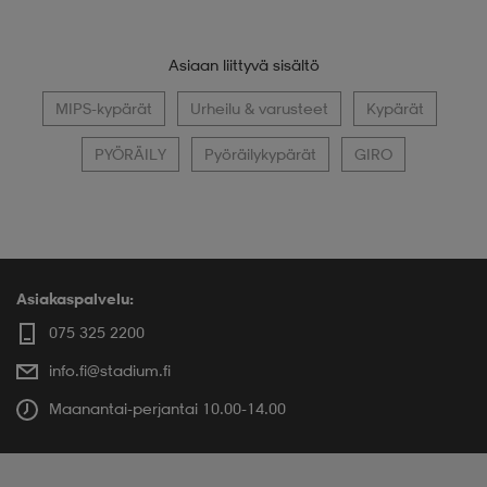
Asiaan liittyvä sisältö
MIPS-kypärät
Urheilu & varusteet
Kypärät
PYÖRÄILY
Pyöräilykypärät
GIRO
Asiakaspalvelu:
075 325 2200
info.fi@stadium.fi
Maanantai-perjantai 10.00-14.00