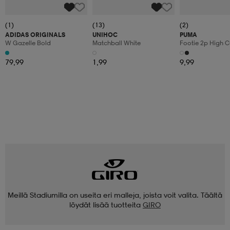
(1)
(13)
(2)
ADIDAS ORIGINALS
UNIHOC
PUMA
W Gazelle Bold
Matchball White
Footie 2p High C
79,99
1,99
9,99
Meillä Stadiumilla on useita eri malleja, joista voit valita. Täältä
löydät lisää tuotteita
GIRO