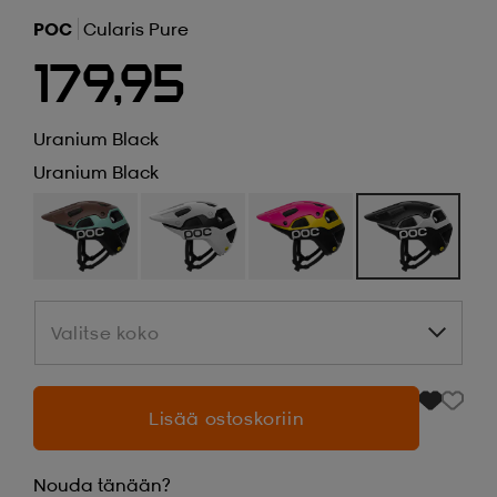
POC
Cularis Pure
179,95
Uranium Black
Uranium Black
Valitse koko
Valitse koko
Lisää ostoskoriin
Nouda tänään?