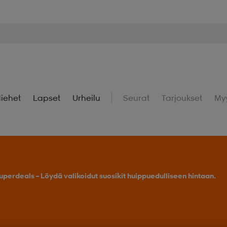
iehet
Lapset
Urheilu
Seurat
Tarjoukset
My
uperdeals – Löydä valikoidut suosikit huippuedulliseen hintaan.