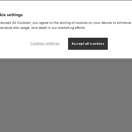
ie settings
“Accept All Cookies”, you agree to the storing of cookies on your device to enhance 
analyze site usage, and assist in our marketing efforts.
Cookies settings
Accept all cookies