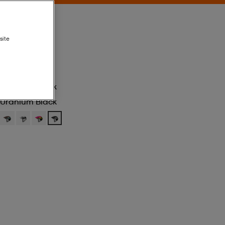
site
Uranium Black
Uranium Black