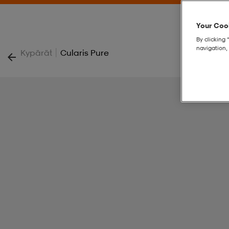
Your Cook
By clicking 
navigation, 
|
Kypärät
Cularis Pure