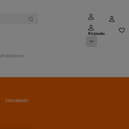
Kirjaudu
ymälämme
Tarjoukseen