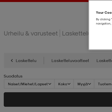
Your Cook
By clicking 
navigation, 
Urheilu & varusteet
Laskettelu
Lask
Laskettelu
Lasketteluvaatteet
Laskett
Laskettelutarvikkeet
Laskettelusauvat
Lask
Suodatus
Naiset/Miehet/Lapset
Koko
Myyjä
Tuoteme