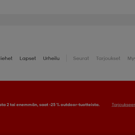
iehet
Lapset
Urheilu
Seurat
Tarjoukset
My
sta 2 tai enemmän, saat -25 % outdoor-tuotteista.
Tarjouksee