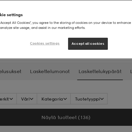
ie settings
“Accept All Cookies”, you agree to the storing of cookies on your device to enhance 
analyze site usage, and assist in our marketing efforts.
ettelukypärät
Cookies settings
Accept all cookies
elusukset
Laskettelumonot
Laskettelukypärät
etteluside
rkit
Väri
Kategoria
Tuotetyyppi
Näytä tuotteet (136)