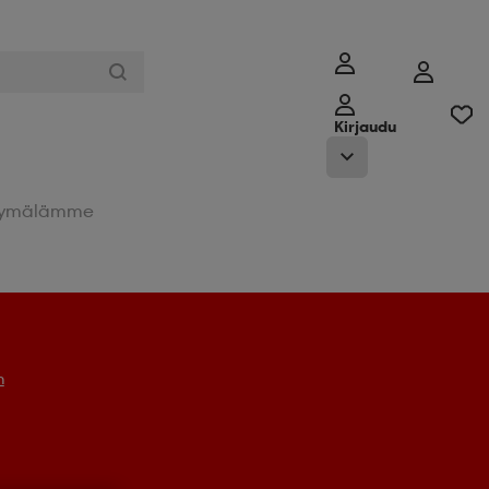
Kirjaudu
ymälämme
n