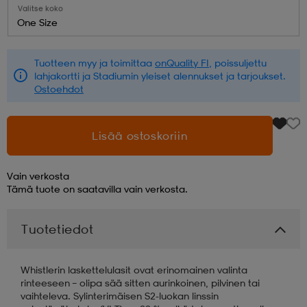
Valitse koko
One Size
aatteet
tarvikkeet
set
tarvikkeet
aatteet
Tuotteen myy ja toimittaa
onQuality FI
, poissuljettu
lahjakortti ja Stadiumin yleiset alennukset ja tarjoukset.
olasit
asut
set
Ostoehdot
set
it
a
Lisää ostoskoriin
Vain verkosta
asut
huolto
asut
Tämä tuote on saatavilla vain verkosta.
Tuotetiedot
it
it
Whistlerin laskettelulasit ovat erinomainen valinta
rinteeseen – olipa sää sitten aurinkoinen, pilvinen tai
huolto
huolto
vaihteleva. Sylinterimäisen S2-luokan linssin