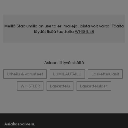
Meillä Stadiumilla on useita eri malleja, joista voit valita. Täältä
löydät lisää tuotteita
WHISTLER
Asiaan liittyvä sisältö
Urheilu & varusteet
LUMILAUTAILU
Laskettelulasit
WHISTLER
Laskettelu
Laskettelulasit
Asiakaspalvelu: