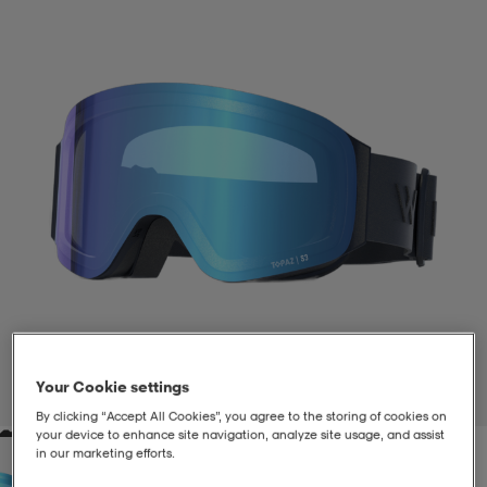
liivit
ikengät
t & pikeepaidat
ikengät
t
saappaat
ingkengät
t
ingkengät
at ja topit
elikengät
dat
engät
engät
t & pikeepaidat
allokengät
t & pikeepaidat
ilykengät
 ja otsapannat
ilykengät
-/Tennis-kengät
t & mekot
andy-/Käsipallo-kengät
eet & lapaset
andy-/Käsipallo-kengät
t & mekot
ikengät
Your Cookie settings
1
/
3
By clicking “Accept All Cookies”, you agree to the storing of cookies on
your device to enhance site navigation, analyze site usage, and assist
allokengät
allokengät
engät
in our marketing efforts.