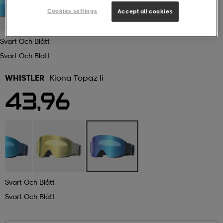
Cookies settings
Accept all cookies
 ja otsapannat
kengät
rrastot
kengät
rit
alit
Svart Och Blått
Svart Och Blått
eet & lapaset
skengät
ihaiset
skengät
tarvikkeet
WHISTLER
Kiona Topaz Ii
43,96
saappaat
saappaat
eet & lapaset
kengät
rrastot
alit
aatteet
alit
er
kengät
aatteet
kengät
rrastot
Svart Och Blått
Svart Och Blått
aatteet
ykengät
olasit
ykengät