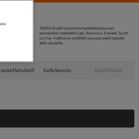
site
Täältä löydät eripituisia laskettelusauvoja
esimerkiksi merkeiltä Leki, Salomon, Everest, Scott
ja Line. Valikoima sisältää sauvoja sekä lapsille
että aikuisille.
Laskettelulasit
Selkäsuoja
Näytä lisää