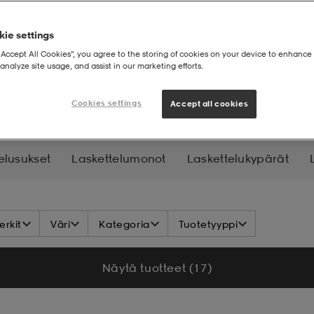
ie settings
“Accept All Cookies”, you agree to the storing of cookies on your device to enhance 
analyze site usage, and assist in our marketing efforts.
ettelusauvat
Cookies settings
Accept all cookies
elusukset
Laskettelumonot
Laskettelukypärät
etteluside
rkit
Väri
Kategoria
Tuotetyyppi
Näytä tuotteet (17)