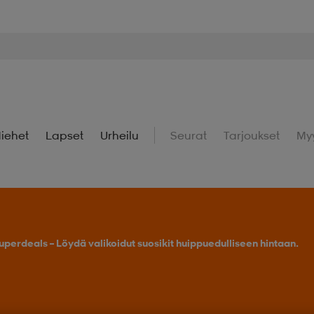
iehet
Lapset
Urheilu
Seurat
Tarjoukset
My
uperdeals – Löydä valikoidut suosikit huippuedulliseen hintaan.