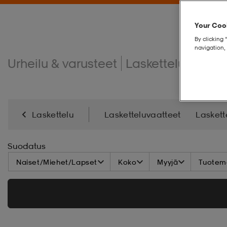
Your Cook
By clicking 
navigation, 
Urheilu & varusteet
Laskettelu
Lask
Laskettelu
Lasketteluvaatteet
Laskett
Laskettelutarvikkeet
Laskettelusauvat
Lask
Suodatus
Naiset/Miehet/Lapset
Koko
Myyjä
Tuoteme