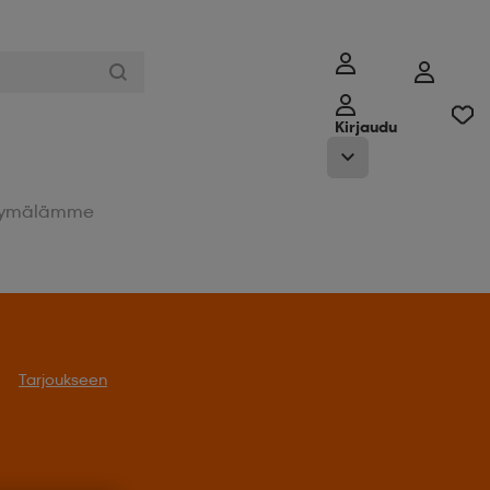
Kirjaudu
ymälämme
Tarjoukseen