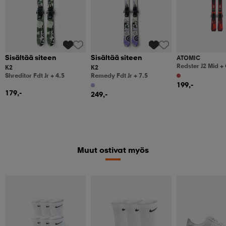
Sisältää siteen
Sisältää siteen
ATOMIC
Redster J2 Mid +
K2
K2
Shreditor Fdt Jr + 4.5
Remedy Fdt Jr + 7.5
199,-
179,-
249,-
Muut ostivat myös