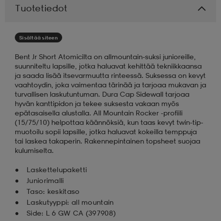
Tuotetiedot
aatteet
tarvikkeet
set
tarvikkeet
aatteet
Sisältää siteen
Bent Jr Short Atomicilta on allmountain-suksi junioreille,
olasit
asut
set
suunniteltu lapsille, jotka haluavat kehittää tekniikkaansa
ja saada lisää itsevarmuutta rinteessä. Suksessa on kevyt
vaahtoydin, joka vaimentaa tärinää ja tarjoaa mukavan ja
turvallisen laskutuntuman. Dura Cap Sidewall tarjoaa
set
it
a
hyvän kanttipidon ja tekee suksesta vakaan myös
epätasaisella alustalla. All Mountain Rocker -profiili
(15/75/10) helpottaa käännöksiä, kun taas kevyt twin-tip-
muotoilu sopii lapsille, jotka haluavat kokeilla temppuja
asut
huolto
asut
tai laskea takaperin. Rakennepintainen topsheet suojaa
kulumiselta.
Laskettelupaketti
it
it
Juniorimalli
Taso: keskitaso
Laskutyyppi: all mountain
huolto
huolto
Side: L 6 GW CA (397908)