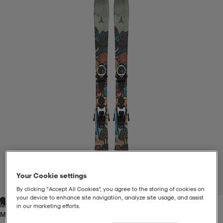
liivit
ikengät
t & pikeepaidat
ikengät
t
saappaat
ingkengät
t
ingkengät
at ja topit
elikengät
dat
engät
engät
t & pikeepaidat
allokengät
t & pikeepaidat
ilykengät
 ja otsapannat
ilykengät
-/Tennis-kengät
t & mekot
andy-/Käsipallo-kengät
eet & lapaset
andy-/Käsipallo-kengät
t & mekot
ikengät
Your Cookie settings
1
/
5
By clicking “Accept All Cookies”, you agree to the storing of cookies on
your device to enhance site navigation, analyze site usage, and assist
Multicolor
allokengät
allokengät
engät
in our marketing efforts.
Multicolor