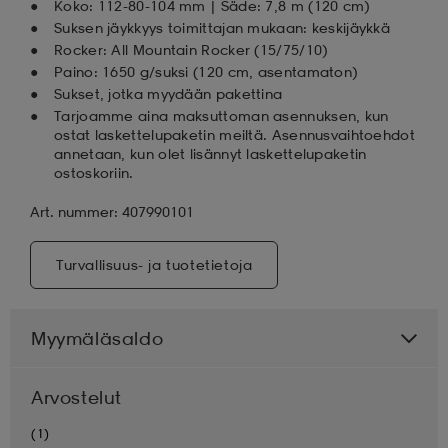
Koko: 112-80-104 mm | Säde: 7,8 m (120 cm)
Suksen jäykkyys toimittajan mukaan: keskijäykkä
Rocker: All Mountain Rocker (15/75/10)
Paino: 1650 g/suksi (120 cm, asentamaton)
Sukset, jotka myydään pakettina
Tarjoamme aina maksuttoman asennuksen, kun
ostat laskettelupaketin meiltä. Asennusvaihtoehdot
annetaan, kun olet lisännyt laskettelupaketin
ostoskoriin.
Art. nummer: 407990101
Turvallisuus- ja tuotetietoja
Myymäläsaldo
Arvostelut
(1)