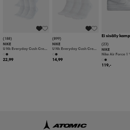
Ei sisälly kam
(188)
(899)
NIKE
NIKE
(23)
U Nk Everyday Cush Crew
U Nk Everyday Cush Crew
NIKE
6pr-Bd
3pr
Nike Air Force 1 
Shoes
22,99
14,99
119,-