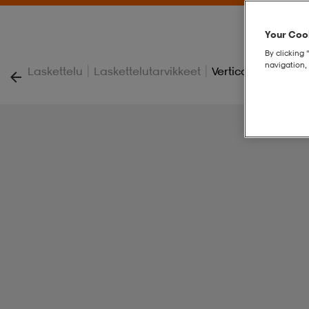
Your Cook
By clicking 
navigation, 
|
|
Laskettelu
Laskettelutarvikkeet
Vertical Ski Bag