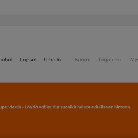
iehet
Lapset
Urheilu
Seurat
Tarjoukset
My
uperdeals – Löydä valikoidut suosikit huippuedulliseen hintaan.