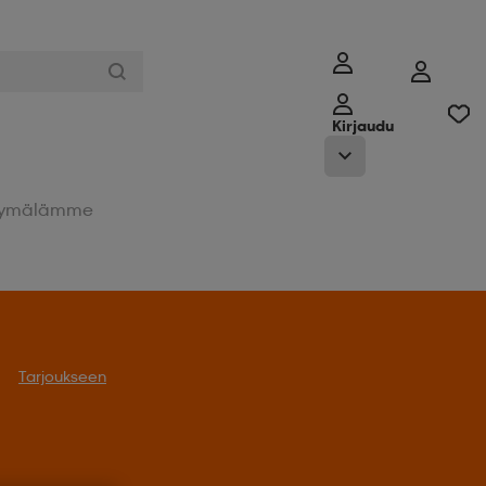
Kirjaudu
ymälämme
Tarjoukseen