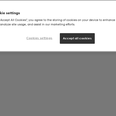
ie settings
“Accept All Cookies”, you agree to the storing of cookies on your device to enhance 
analyze site usage, and assist in our marketing efforts.
Cookies settings
Accept all cookies