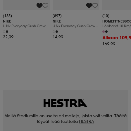
(188)
(897)
(10)
NIKE
NIKE
HOMEFITNESSC
U Nk Everyday Cush Crew
U Nk Everyday Cush Crew
Löpband 10 Km/
6pr-Bd
3pr
Manuaalinen Kal
Led-Display
22,99
14,99
Alkaen 109,
169,99
Meillä Stadiumilla on useita eri malleja, joista voit valita. Täältä
löydät lisää tuotteita
HESTRA