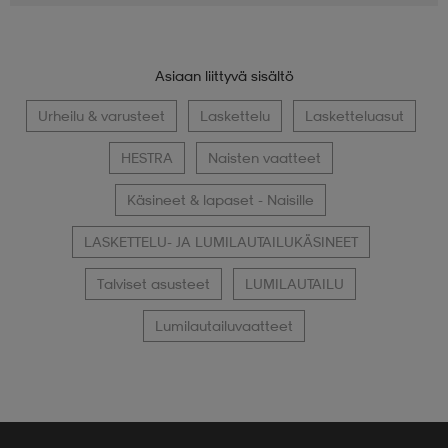
Asiaan liittyvä sisältö
Urheilu & varusteet
Laskettelu
Lasketteluasut
HESTRA
Naisten vaatteet
Käsineet & lapaset - Naisille
LASKETTELU- JA LUMILAUTAILUKÄSINEET
Talviset asusteet
LUMILAUTAILU
Lumilautailuvaatteet