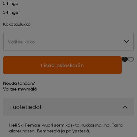
5-Finger
5-Finger
aatteet
tarvikkeet
set
tarvikkeet
aatteet
Kokotaulukko
olasit
asut
set
Valitse koko
Valitse koko
set
it
a
Lisää ostoskoriin
asut
huolto
asut
Nouda tänään?
Valitse
myymälä
it
it
Tuotetiedot
Heli Ski Female -vuori sormikas- tai rukkasmallina. Tarra
huolto
huolto
alareunassa. Bembergiä ja polyesteriä.