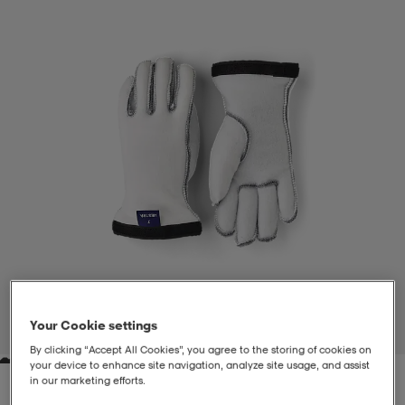
liivit
ikengät
t & pikeepaidat
ikengät
t
saappaat
ingkengät
t
ingkengät
at ja topit
elikengät
dat
engät
engät
t & pikeepaidat
allokengät
t & pikeepaidat
ilykengät
 ja otsapannat
ilykengät
-/Tennis-kengät
t & mekot
andy-/Käsipallo-kengät
eet & lapaset
andy-/Käsipallo-kengät
t & mekot
ikengät
Your Cookie settings
1
/
4
By clicking “Accept All Cookies”, you agree to the storing of cookies on
your device to enhance site navigation, analyze site usage, and assist
allokengät
allokengät
engät
in our marketing efforts.