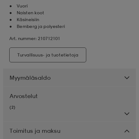
Vuori
Naisten koot
Käsineisiin
Bemberg ja polyesteri
Art. nummer: 210712101
Turvallisuus- ja tuotetietoja
Myymäläsaldo
Arvostelut
(2)
Toimitus ja maksu