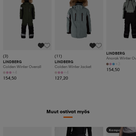
LINDBERG
(3)
(11)
Anorak Winter Ov
LINDBERG
LINDBERG
+3
Colden Winter Overall
Colden Winter Jacket
154,50
+4
+4
154,50
127,20
Muut ostivat myös
Kampanja -25%
Kampanja -25%