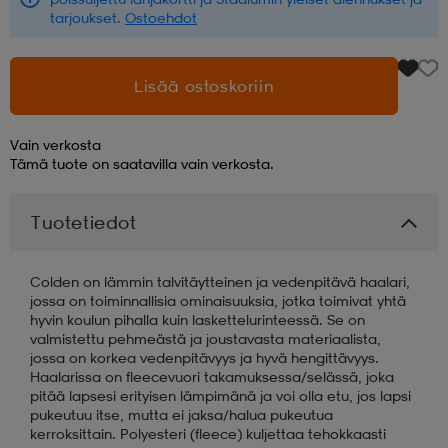
tarjoukset.
Ostoehdot
Lisää ostoskoriin
Vain verkosta
Tämä tuote on saatavilla vain verkosta.
Tuotetiedot
Colden on lämmin talvitäytteinen ja vedenpitävä haalari,
jossa on toiminnallisia ominaisuuksia, jotka toimivat yhtä
hyvin koulun pihalla kuin laskettelurinteessä. Se on
valmistettu pehmeästä ja joustavasta materiaalista,
jossa on korkea vedenpitävyys ja hyvä hengittävyys.
Haalarissa on fleecevuori takamuksessa/selässä, joka
pitää lapsesi erityisen lämpimänä ja voi olla etu, jos lapsi
pukeutuu itse, mutta ei jaksa/halua pukeutua
kerroksittain. Polyesteri (fleece) kuljettaa tehokkaasti