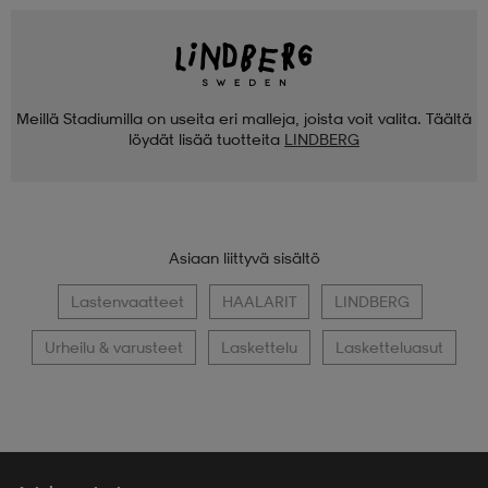
Meillä Stadiumilla on useita eri malleja, joista voit valita. Täältä
löydät lisää tuotteita
LINDBERG
Asiaan liittyvä sisältö
Lastenvaatteet
HAALARIT
LINDBERG
Urheilu & varusteet
Laskettelu
Lasketteluasut