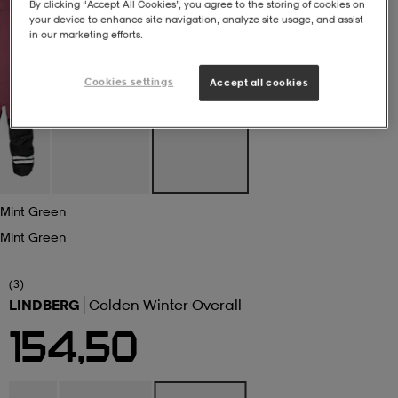
By clicking “Accept All Cookies”, you agree to the storing of cookies on
your device to enhance site navigation, analyze site usage, and assist
in our marketing efforts.
 ja otsapannat
kengät
rrastot
kengät
rit
alit
Cookies settings
Accept all cookies
eet & lapaset
skengät
ihaiset
skengät
tarvikkeet
saappaat
saappaat
eet & lapaset
kengät
Mint Green
rrastot
alit
aatteet
alit
er
Mint Green
(3)
LINDBERG
Colden Winter Overall
kengät
aatteet
kengät
rrastot
154,50
aatteet
ykengät
olasit
ykengät