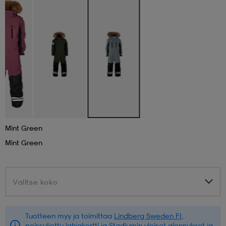
aatteet
tarvikkeet
set
tarvikkeet
aatteet
olasit
asut
set
set
it
a
Mint Green
asut
huolto
asut
Mint Green
it
it
Valitse koko
Valitse koko
huolto
huolto
Tuotteen myy ja toimittaa
Lindberg Sweden FI
,
poissuljettu lahjakortti ja Stadiumin yleiset alennukset ja