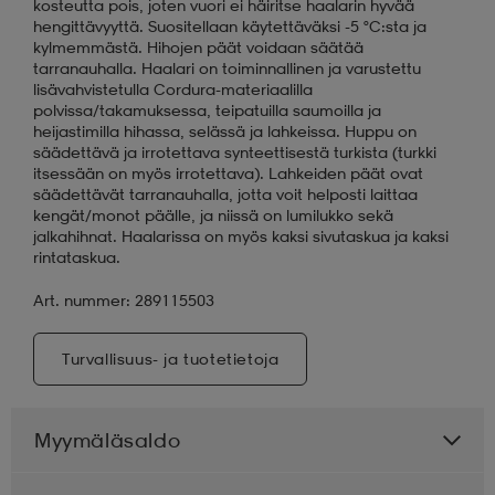
kosteutta pois, joten vuori ei häiritse haalarin hyvää
hengittävyyttä. Suositellaan käytettäväksi -5 °C:sta ja
kylmemmästä. Hihojen päät voidaan säätää
tarranauhalla. Haalari on toiminnallinen ja varustettu
lisävahvistetulla Cordura-materiaalilla
polvissa/takamuksessa, teipatuilla saumoilla ja
heijastimilla hihassa, selässä ja lahkeissa. Huppu on
säädettävä ja irrotettava synteettisestä turkista (turkki
itsessään on myös irrotettava). Lahkeiden päät ovat
säädettävät tarranauhalla, jotta voit helposti laittaa
kengät/monot päälle, ja niissä on lumilukko sekä
jalkahihnat. Haalarissa on myös kaksi sivutaskua ja kaksi
rintataskua.
Art. nummer: 289115503
Turvallisuus- ja tuotetietoja
Myymäläsaldo