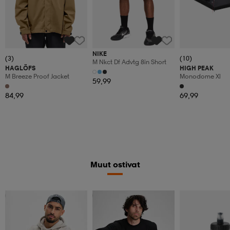
NIKE
(3)
(10)
M Nkct Df Advtg 8in Short
HAGLÖFS
HIGH PEAK
M Breeze Proof Jacket
Monodome Xl
59,99
84,99
69,99
Muut ostivat
Valitse 2, maksa 44,99€
Kampanja -25%