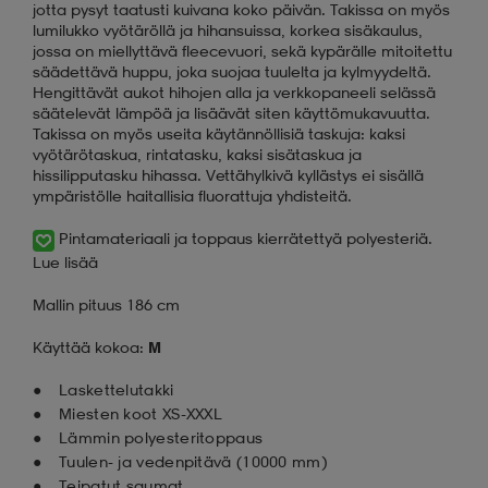
jotta pysyt taatusti kuivana koko päivän. Takissa on myös
lumilukko vyötäröllä ja hihansuissa, korkea sisäkaulus,
jossa on miellyttävä fleecevuori, sekä kypärälle mitoitettu
säädettävä huppu, joka suojaa tuulelta ja kylmyydeltä.
Hengittävät aukot hihojen alla ja verkkopaneeli selässä
säätelevät lämpöä ja lisäävät siten käyttömukavuutta.
Takissa on myös useita käytännöllisiä taskuja: kaksi
vyötärötaskua, rintatasku, kaksi sisätaskua ja
hissilipputasku hihassa. Vettähylkivä kyllästys ei sisällä
ympäristölle haitallisia fluorattuja yhdisteitä.
Pintamateriaali ja toppaus kierrätettyä polyesteriä.
Lue lisää
Mallin pituus 186 cm
Käyttää kokoa:
M
Laskettelutakki
Miesten koot XS-XXXL
Lämmin polyesteritoppaus
Tuulen- ja vedenpitävä (10000 mm)
Teipatut saumat