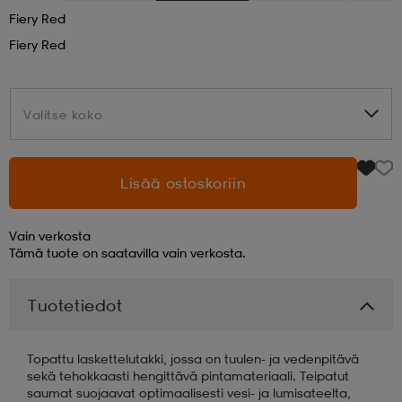
Fiery Red
aatteet
tarvikkeet
set
tarvikkeet
aatteet
Fiery Red
olasit
asut
set
Valitse koko
Valitse koko
set
it
a
Lisää ostoskoriin
Vain verkosta
asut
huolto
asut
Tämä tuote on saatavilla vain verkosta.
Tuotetiedot
it
it
Topattu laskettelutakki, jossa on tuulen- ja vedenpitävä
huolto
huolto
sekä tehokkaasti hengittävä pintamateriaali. Teipatut
saumat suojaavat optimaalisesti vesi- ja lumisateelta,