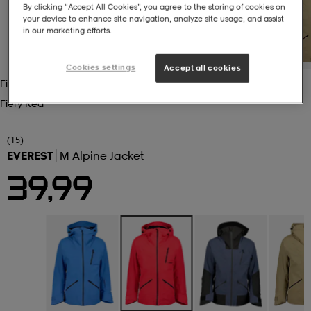
By clicking “Accept All Cookies”, you agree to the storing of cookies on
your device to enhance site navigation, analyze site usage, and assist
 ja otsapannat
kengät
rrastot
kengät
rit
alit
in our marketing efforts.
Cookies settings
Accept all cookies
eet & lapaset
skengät
ihaiset
skengät
tarvikkeet
Fiery Red
Fiery Red
saappaat
saappaat
eet & lapaset
kengät
(15)
EVEREST
M Alpine Jacket
39,99
rrastot
alit
aatteet
alit
er
kengät
aatteet
kengät
rrastot
aatteet
ykengät
olasit
ykengät