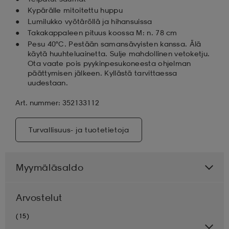
Kypärälle mitoitettu huppu
Lumilukko vyötäröllä ja hihansuissa
Takakappaleen pituus koossa M: n. 78 cm
Pesu 40°C. Pestään samansävyisten kanssa. Älä
käytä huuhteluainetta. Sulje mahdollinen vetoketju.
Ota vaate pois pyykinpesukoneesta ohjelman
päättymisen jälkeen. Kyllästä tarvittaessa
uudestaan.
Art. nummer: 352133112
Turvallisuus- ja tuotetietoja
Myymäläsaldo
Arvostelut
(15)