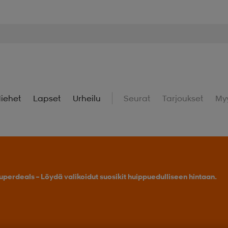
iehet
Lapset
Urheilu
Seurat
Tarjoukset
My
uperdeals – Löydä valikoidut suosikit huippuedulliseen hintaan.