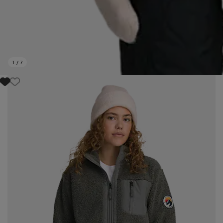
1
/
7