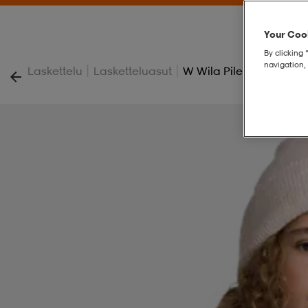
Your Cook
By clicking 
navigation, 
|
|
Laskettelu
Lasketteluasut
W Wila Pile Shirt