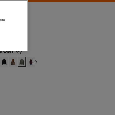
site
Khaki Grey
Khaki Grey