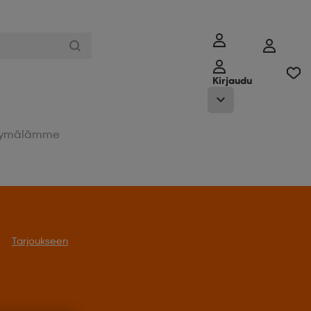
Kirjaudu
ymälämme
Tarjoukseen