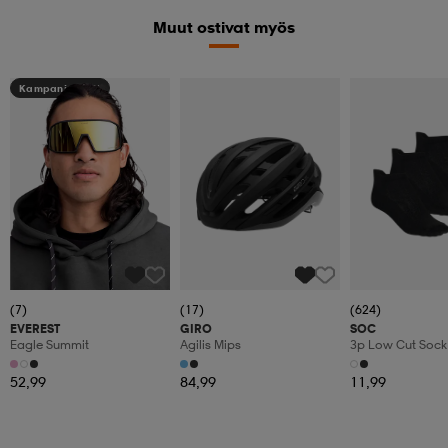
Muut ostivat myös
Kampanja -25%
(7)
(17)
(624)
EVEREST
GIRO
SOC
Eagle Summit
Agilis Mips
3p Low Cut Sock
52,99
84,99
11,99