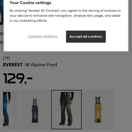
Your Cookie settings
By clicking “Accept All Cookies”, you agree to the storing of cookies on
 ja otsapannat
kengät
rrastot
kengät
rit
alit
your device to enhance site navigation, analyze site usage, and assist
in our marketing efforts.
Rich Khaki
eet & lapaset
skengät
ihaiset
skengät
tarvikkeet
Cookies settings
Accept all cookies
Rich Khaki
saappaat
saappaat
eet & lapaset
kengät
(19)
EVEREST
M Alpine Pant
129,-
rrastot
alit
aatteet
alit
er
kengät
aatteet
kengät
rrastot
aatteet
ykengät
olasit
ykengät