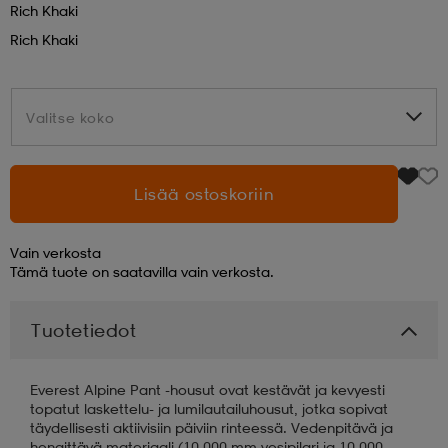
Rich Khaki
Rich Khaki
aatteet
tarvikkeet
set
tarvikkeet
aatteet
Valitse koko
Valitse koko
olasit
asut
set
Lisää ostoskoriin
set
it
a
Vain verkosta
asut
huolto
asut
Tämä tuote on saatavilla vain verkosta.
Tuotetiedot
it
it
Everest Alpine Pant -housut ovat kestävät ja kevyesti
topatut laskettelu- ja lumilautailuhousut, jotka sopivat
huolto
huolto
täydellisesti aktiivisiin päiviin rinteessä. Vedenpitävä ja
hengittävä materiaali (10 000 mm vesipilari ja 10 000