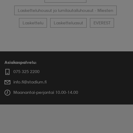
Lasketteluhousut ja lumilautailuhousut - Miesten
Laskettelu
Lasketteluasut
EVEREST
Asiakaspalvelu:
075 325 2200
info.fi@stadium.fi
Maanantai-perjantai 10.00-14.00