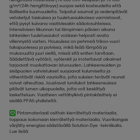
g/m²/24h hengittävyys) suojaa sekä kosteudelta että
liialliselta kuumuudelta. Teipatut saumat ja vedenpitävät
vetoketjut taskuissa ja tuuletusaukkoissa varmistavat,
että pysyt kuivana vaativissakin sääolosuhteissa.
Intensiivisen liikunnan tai lämpimien päivien aikana
lahkeiden tuuletusaukot voidaan helposti avata
viilennystä varten. Housuissa on pehmeä trikoo-vuori
takapuolessa ja polvissa, mikä lisää lämpöä ja
mukavuutta juuri siellä, missä sitä eniten tarvitaan.
Säädettävä vyötärö, vyölenkit ja irrotettavat olkaimet
tarjoavat muokattavan istuvuuden. Lahkeensuiden ja
sisäpuolen vahvistukset suojaavat kulumiselta ja
vähentävät riskiä vaurioilta, joita suksien terävät reunat
voivat aiheuttaa. Joustavat lumilukot lahkeensuissa
pitävät lumen ulkopuolella, jotta voit keskittyä
lasketteluun. Vaatteen vettähylkivä pintakäsittely ei
sisällä PFAS-yhdisteitä.
Pintamateriaali osittain kierrätettyä materiaalia,
toppaus kokonaan kierrätettyä materiaalia. Vuorikangas
värjätty energiaa säästävällä Solution Dye -tekniikalla.
Lue lisää