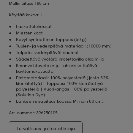
Mallin pituus 188 cm
Käyttää kokoa:
L
Lasketteluhousut
Miesten koot
Kevyt synteettinen toppaus (60 g)
Tuulen- ja vedenpitävä materiaali (10 000 mm)
Teipatut vedenpitävät saumat
Säädettävä vyötärö irrotettavilla olkaimilla
Ilmanvaihtovetoketjut lahkeissa lisäävät
käyttömukavuutta
Pintamateriaali: 100% polyesteriä (josta 52%
kierrätettyä) | Toppaus: 100% kierrätettyä
polyesteriä | Vuorikangas: 100% polyesteriä
(Solution Dye)
Lahkeen sisäpituus koossa M: noin 80 cm.
Art. nummer: 396250105
Turvallisuus- ja tuotetietoja