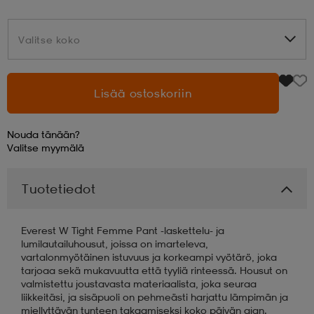
aatteet
tarvikkeet
set
tarvikkeet
aatteet
Valitse koko
Valitse koko
olasit
asut
set
Lisää ostoskoriin
Nouda tänään?
set
it
a
Valitse
myymälä
Tuotetiedot
asut
huolto
asut
Everest W Tight Femme Pant -laskettelu- ja
it
it
lumilautailuhousut, joissa on imarteleva,
vartalonmyötäinen istuvuus ja korkeampi vyötärö, joka
tarjoaa sekä mukavuutta että tyyliä rinteessä. Housut on
valmistettu joustavasta materiaalista, joka seuraa
huolto
huolto
liikkeitäsi, ja sisäpuoli on pehmeästi harjattu lämpimän ja
miellyttävän tunteen takaamiseksi koko päivän ajan.