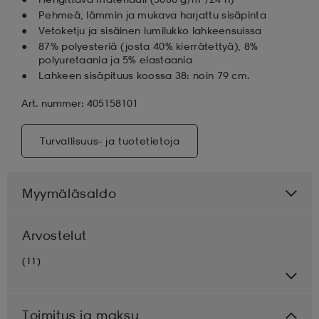
Pehmeä, lämmin ja mukava harjattu sisäpinta
Vetoketju ja sisäinen lumilukko lahkeensuissa
87% polyesteriä (josta 40% kierrätettyä), 8%
polyuretaania ja 5% elastaania
Lahkeen sisäpituus koossa 38: noin 79 cm.
Art. nummer: 405158101
Turvallisuus- ja tuotetietoja
Myymäläsaldo
Arvostelut
(11)
Toimitus ja maksu