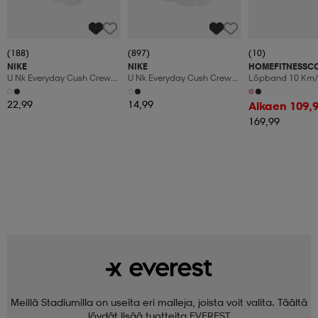
(188)
(897)
(10)
NIKE
NIKE
HOMEFITNESSC
U Nk Everyday Cush Crew
U Nk Everyday Cush Crew
Löpband 10 Km/
6pr-Bd
3pr
Manuaalinen Kal
Led-Display
22,99
14,99
Alkaen 109,
169,99
Meillä Stadiumilla on useita eri malleja, joista voit valita. Täältä
löydät lisää tuotteita
EVEREST