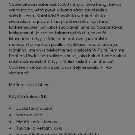
Vedenpitävä materiaali (5000 mm) ja hyvä hengittävyys
varmistavat, että pysyt kuivana sääolosuhteiden
vaihdellessa. Kaksi käytännöllistä vetoketjullista
sivutaskua tarjoavat tilaa pientavaroille, kun taas
lahkeensuiden lumilukot suojaavat lumelta. Säädettävät
lahkeensuut, joissa on takana vetoketju, tekevät
istuvuudesta tyylikkään ja helpottavat pukemista
monojen tai kenkien päälle. Tyylikkään muotoilunsa ja
toiminnallisten yksityiskohtiensa ansiosta W Tight Femme
Pant on täydellinen valinta sinulle, joka haluat tuntea olosi
sekä mukavaksi että tyylikkääksi laskettelurinteessä.
Vaatteen vettähylkivä pintakäsittely ei sisällä PFAS-
yhdisteitä.
Mallin pituus 174 cm
Käyttää kokoa:
38
Lasketteluhousut
Naisten koot
Myötäilevä istuvuus
Tuulta- ja vettähylkivä
Hengittävä materiaali (5000 g/m²/24 h)