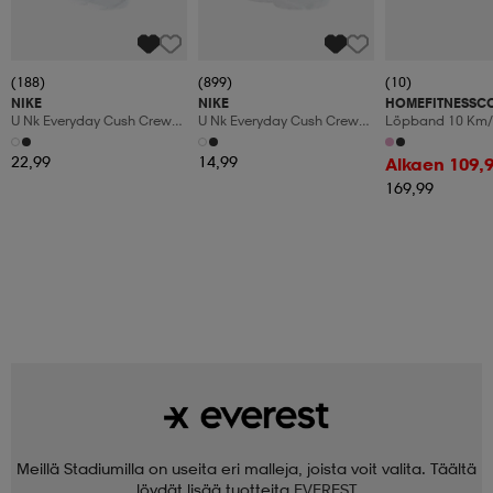
(188)
(899)
(10)
NIKE
NIKE
HOMEFITNESSC
U Nk Everyday Cush Crew
U Nk Everyday Cush Crew
Löpband 10 Km/
6pr-Bd
3pr
Manuaalinen Kal
Led-Display
22,99
14,99
Alkaen 109,
169,99
Meillä Stadiumilla on useita eri malleja, joista voit valita. Täältä
löydät lisää tuotteita
EVEREST