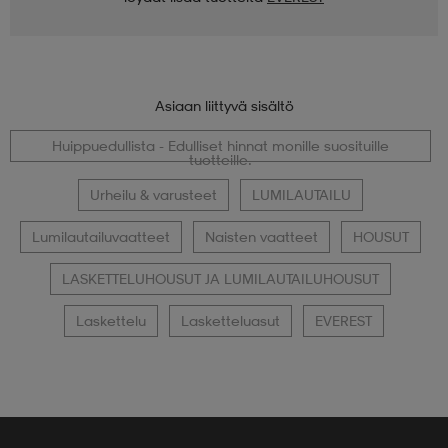
Asiaan liittyvä sisältö
Huippuedullista - Edulliset hinnat monille suosituille
tuotteille.
Urheilu & varusteet
LUMILAUTAILU
Lumilautailuvaatteet
Naisten vaatteet
HOUSUT
LASKETTELUHOUSUT JA LUMILAUTAILUHOUSUT
Laskettelu
Lasketteluasut
EVEREST