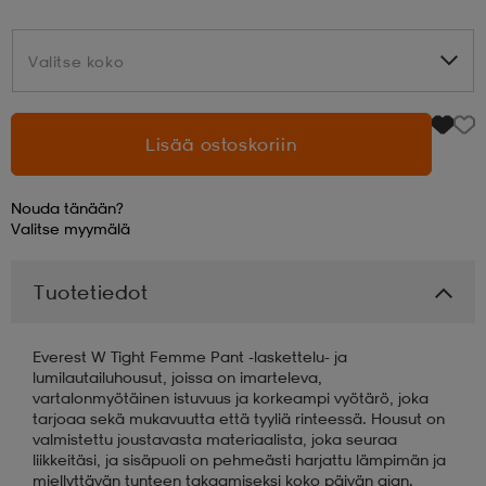
aatteet
tarvikkeet
set
tarvikkeet
aatteet
Valitse koko
Valitse koko
olasit
asut
set
Lisää ostoskoriin
Nouda tänään?
set
it
a
Valitse
myymälä
Tuotetiedot
asut
huolto
asut
Everest W Tight Femme Pant -laskettelu- ja
it
it
lumilautailuhousut, joissa on imarteleva,
vartalonmyötäinen istuvuus ja korkeampi vyötärö, joka
tarjoaa sekä mukavuutta että tyyliä rinteessä. Housut on
valmistettu joustavasta materiaalista, joka seuraa
huolto
huolto
liikkeitäsi, ja sisäpuoli on pehmeästi harjattu lämpimän ja
miellyttävän tunteen takaamiseksi koko päivän ajan.