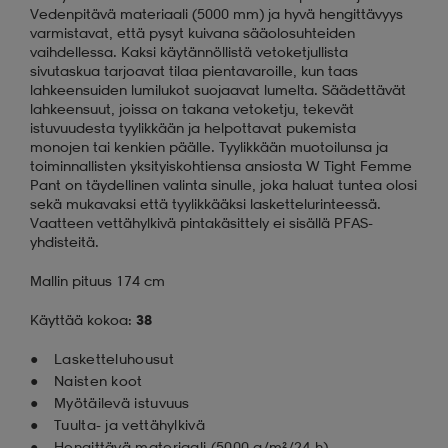
Vedenpitävä materiaali (5000 mm) ja hyvä hengittävyys
varmistavat, että pysyt kuivana sääolosuhteiden
vaihdellessa. Kaksi käytännöllistä vetoketjullista
sivutaskua tarjoavat tilaa pientavaroille, kun taas
lahkeensuiden lumilukot suojaavat lumelta. Säädettävät
lahkeensuut, joissa on takana vetoketju, tekevät
istuvuudesta tyylikkään ja helpottavat pukemista
monojen tai kenkien päälle. Tyylikkään muotoilunsa ja
toiminnallisten yksityiskohtiensa ansiosta W Tight Femme
Pant on täydellinen valinta sinulle, joka haluat tuntea olosi
sekä mukavaksi että tyylikkääksi laskettelurinteessä.
Vaatteen vettähylkivä pintakäsittely ei sisällä PFAS-
yhdisteitä.
Mallin pituus 174 cm
Käyttää kokoa:
38
Lasketteluhousut
Naisten koot
Myötäilevä istuvuus
Tuulta- ja vettähylkivä
Hengittävä materiaali (5000 g/m²/24 h)