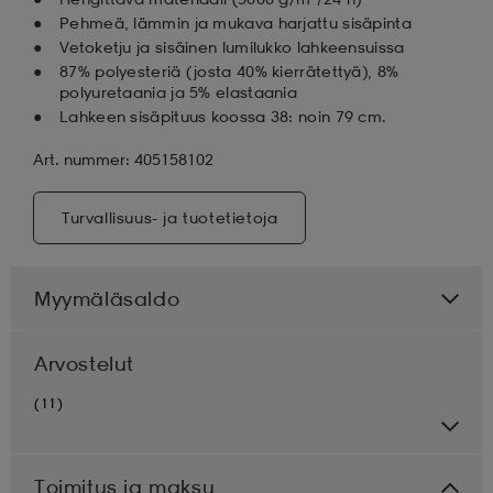
Pehmeä, lämmin ja mukava harjattu sisäpinta
Vetoketju ja sisäinen lumilukko lahkeensuissa
87% polyesteriä (josta 40% kierrätettyä), 8%
polyuretaania ja 5% elastaania
Lahkeen sisäpituus koossa 38: noin 79 cm.
Art. nummer: 405158102
Turvallisuus- ja tuotetietoja
Myymäläsaldo
Arvostelut
(11)
Toimitus ja maksu