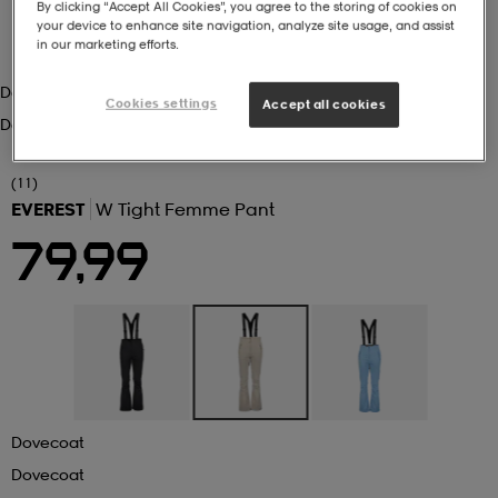
By clicking “Accept All Cookies”, you agree to the storing of cookies on
your device to enhance site navigation, analyze site usage, and assist
in our marketing efforts.
 ja otsapannat
kengät
rrastot
kengät
rit
alit
Dovecoat
Cookies settings
Accept all cookies
Dovecoat
eet & lapaset
skengät
ihaiset
skengät
tarvikkeet
(11)
EVEREST
W Tight Femme Pant
saappaat
saappaat
eet & lapaset
kengät
79,99
rrastot
alit
aatteet
alit
er
kengät
aatteet
kengät
rrastot
Dovecoat
aatteet
ykengät
olasit
ykengät
Dovecoat