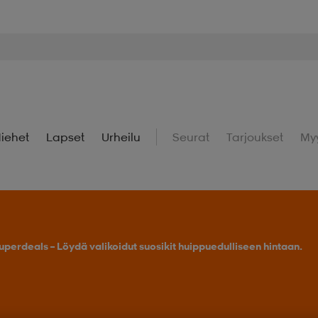
iehet
Lapset
Urheilu
Seurat
Tarjoukset
My
uperdeals – Löydä valikoidut suosikit huippuedulliseen hintaan.