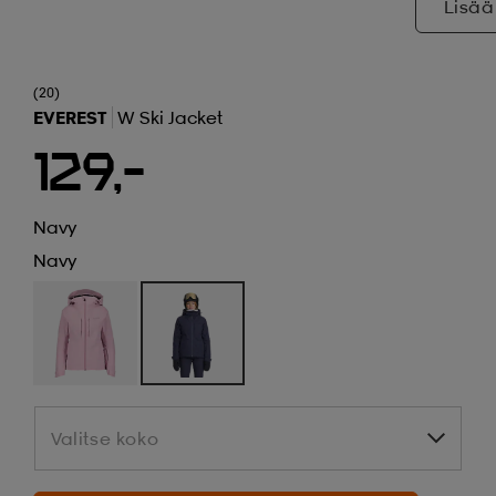
Lisää
(20)
EVEREST
W Ski Jacket
129,-
Navy
Navy
Valitse koko
Valitse koko