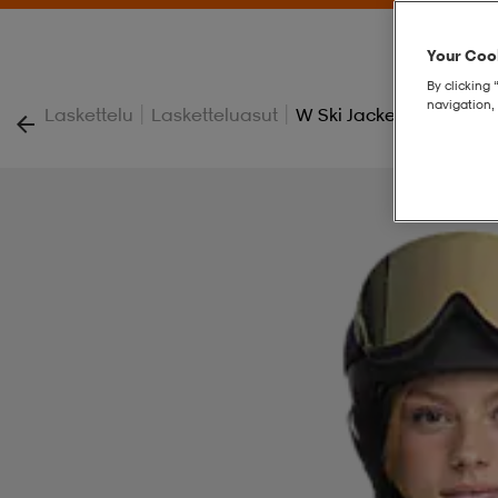
Your Cook
By clicking 
navigation, 
|
|
Laskettelu
Lasketteluasut
W Ski Jacket