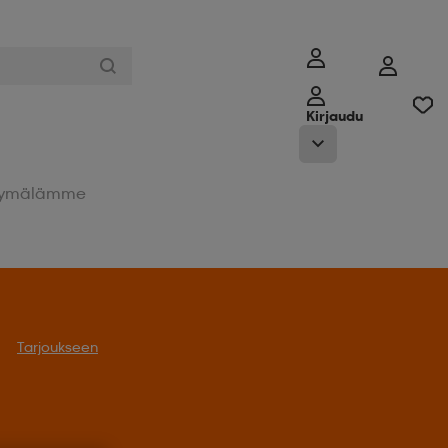
Kirjaudu
ymälämme
Tarjoukseen