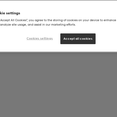
ie settings
“Accept All Cookies”, you agree to the storing of cookies on your device to enhance 
analyze site usage, and assist in our marketing efforts.
Cookies settings
Accept all cookies