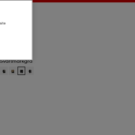
site
Svartmarkgrå
Svartmarkgrå