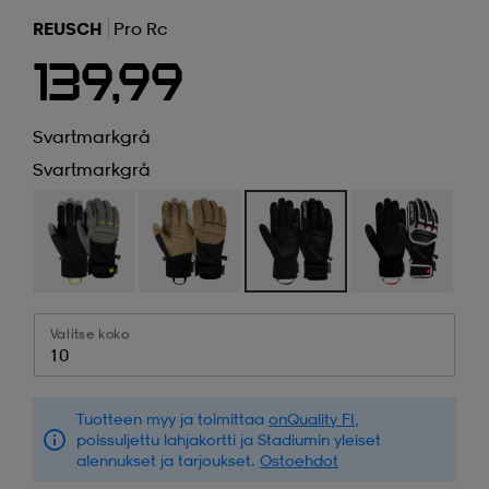
REUSCH
Pro Rc
139,99
Svartmarkgrå
Svartmarkgrå
Valitse koko
10
Tuotteen myy ja toimittaa
onQuality FI
,
poissuljettu lahjakortti ja Stadiumin yleiset
alennukset ja tarjoukset.
Ostoehdot