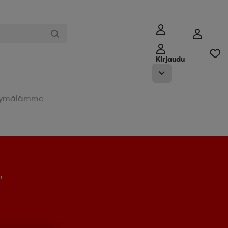
Kirjaudu
ymälämme
n