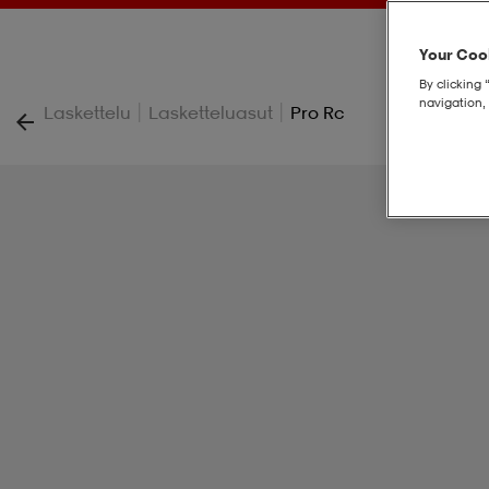
Your Cook
By clicking 
navigation, 
|
|
Laskettelu
Lasketteluasut
Pro Rc