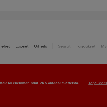
iehet
Lapset
Urheilu
Seurat
Tarjoukset
My
sta 2 tai enemmän, saat -25 % outdoor-tuotteista.
Tarjouksee