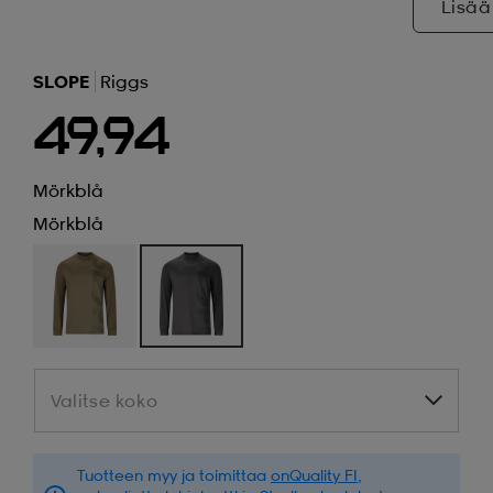
Lisää
SLOPE
Riggs
49,94
Mörkblå
Mörkblå
Valitse koko
Valitse koko
Tuotteen myy ja toimittaa
onQuality FI
,