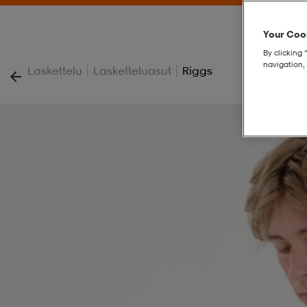
Your Cook
By clicking 
navigation, 
|
|
Laskettelu
Lasketteluasut
Riggs