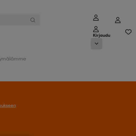
Kirjaudu
ymälämme
oukseen