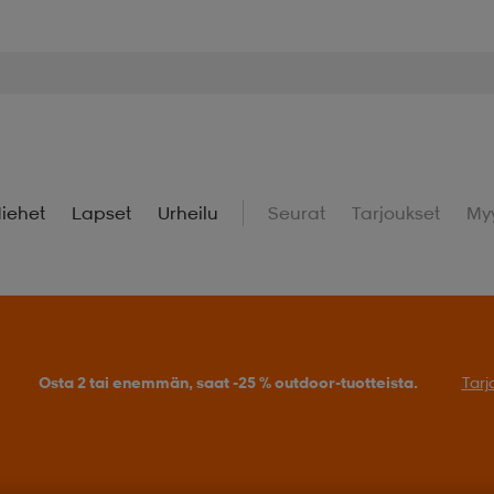
iehet
Lapset
Urheilu
Seurat
Tarjoukset
My
Osta 2 tai enemmän, saat -25 % outdoor-tuotteista.
Tarj