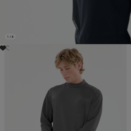
1
/
8