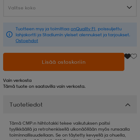
Valitse koko
Valitse koko
aatteet
tarvikkeet
set
tarvikkeet
aatteet
Tuotteen myy ja toimittaa
onQuality FI
, poissuljettu
lahjakortti ja Stadiumin yleiset alennukset ja tarjoukset.
olasit
asut
set
Ostoehdot
set
it
a
Lisää ostoskoriin
Vain verkosta
asut
huolto
asut
Tämä tuote on saatavilla vain verkosta.
Tuotetiedot
it
it
Tämä CMP:n hiihtotakki tekee vaikutuksen paitsi
tyylikkäällä ja retrohenkisellä ulkonäöllään myös runsaalla
huolto
huolto
toiminnallisuudellaan. Se on täytetty kevyellä ja ohuella,