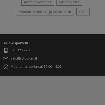
Miesten vaatteet
Miesten takit
Miesten laskettelu- ja lautailutakit
CMP
Asiakaspalvelu:
075 325 2200
info.fi@stadium.fi
Maanantai-perjantai 10.00-14.00