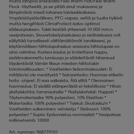
mutta lämpöä eristävällä Feel Warm Flat/Feel Warm
Flock -täytteellä, ja se pitää sinut mukavana ja
lämpimänä missä tahansa talviseikkailussa.
Ympäristöystävällinen, PFC-vapaa, vettä ja tuulta hylkivä
mutta hengittävä ClimaProtect-kalvo optimoi
sääsuojauksen. Takki kestää yhteensä 10 000 mm:n
vesipatsaan. Sivuvetoketjutaskuissa ja sisätaskussa voit
säilyttää turvallisesti välttämättömät tarvikkeesi, ja
käytännöllisen hiihtolupataskun ansiosta hiihtolupasi on
aina valmiina. Korkea kaulus ja irrotettava huppu,
sisäänrakennettu lumisuoja ja säädettävät hihansuut
täydentävät tämän fiksun miesten hiihtotakin
toiminnallisuuden. * Vaatteiden lisäominaisuudet: Ei
mitään/ei ole merkitystä * Sairaanhoito: Huomaa etiketin
hoito -ohjeet, Ei saa valkaista, Älä silitä * Olennainen
huomautus: Ei sisällä eläinperäisiä ei-tekstiiliosia * Hihan
yksityiskohta: tarranauhalla * Yksityiskohdat: Huppari *
Täytemateriaalia: 90% polyesteri, 10% Elasthan *
Materiaalia: 100% polyesteri * Taskut: Sivutasku/n *
Vaatteiden sulkeminen: vetoketju * Sisävuori: 100%
polyesteri * Sopia: Epäonnistuu normaalisti * Vesipatsas
millimetreinä: 10000
Art. nummer: 968779101