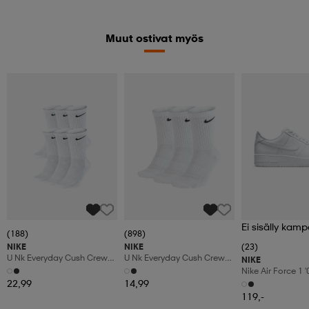
Muut ostivat myös
Ei sisälly kamp
(188)
(898)
NIKE
NIKE
(23)
U Nk Everyday Cush Crew
U Nk Everyday Cush Crew
NIKE
6pr-Bd
3pr
Nike Air Force 1 
Shoes
22,99
14,99
119,-