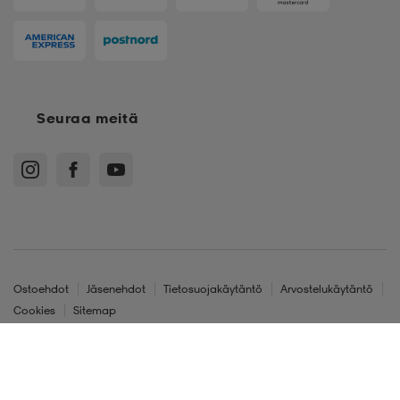
Seuraa meitä
Ostoehdot
Jäsenehdot
Tietosuojakäytäntö
Arvostelukäytäntö
Cookies
Sitemap
Suomi - EUR
*
EU 56
© Stadium Oy, Klovinpellontie 1-3 02180 Espoo, Y-tunnus: 1515574-2