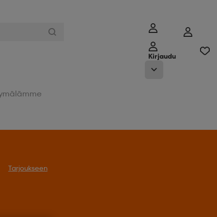
Kirjaudu
ymälämme
Tarjoukseen