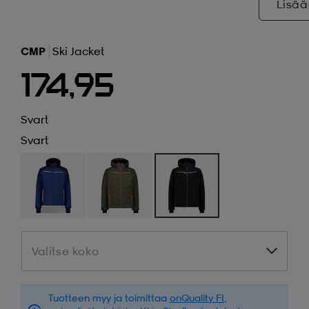
Lisää
CMP
Ski Jacket
174,95
Svart
Svart
Valitse koko
Valitse koko
Tuotteen myy ja toimittaa
onQuality FI
,