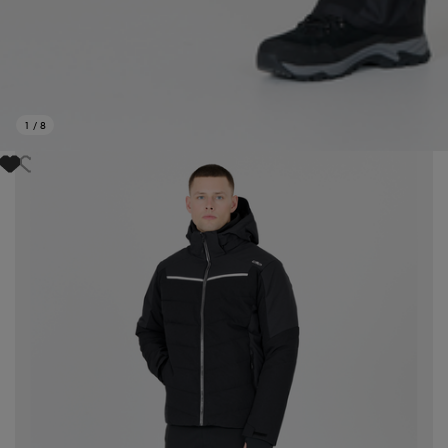
1
/
8