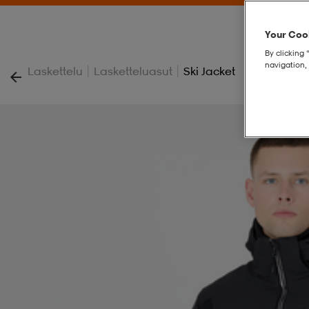
Your Cook
By clicking 
navigation, 
|
|
Laskettelu
Lasketteluasut
Ski Jacket