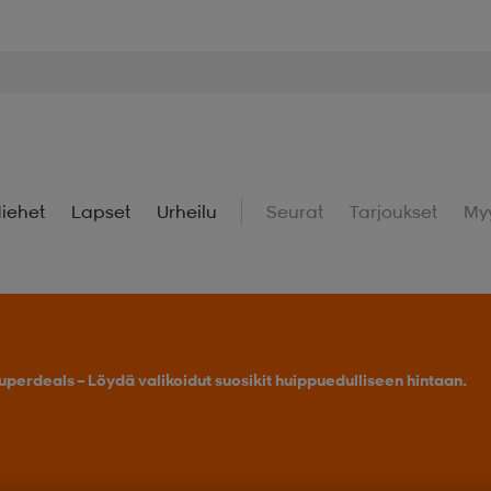
iehet
Lapset
Urheilu
Seurat
Tarjoukset
My
uperdeals – Löydä valikoidut suosikit huippuedulliseen hintaan.