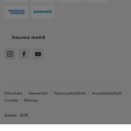
Seuraa meitä
Ostoehdot
Jäsenehdot
Tietosuojakäytäntö
Arvostelukäytäntö
Cookies
Sitemap
Suomi - EUR
© Stadium Oy, Klovinpellontie 1-3 02180 Espoo, Y-tunnus: 1515574-2