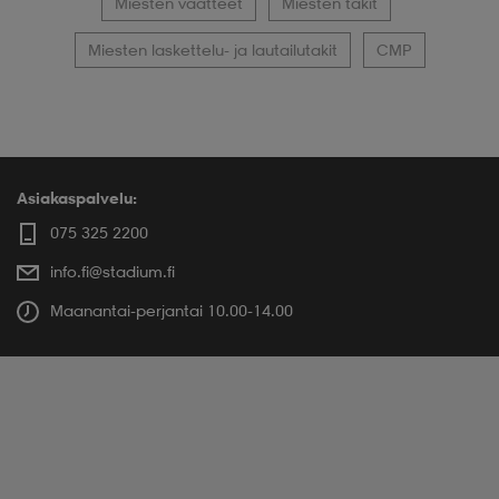
Miesten vaatteet
Miesten takit
Miesten laskettelu- ja lautailutakit
CMP
Asiakaspalvelu:
075 325 2200
info.fi@stadium.fi
Maanantai-perjantai 10.00-14.00