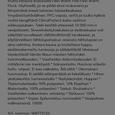
mutta lämpöä eristävällä Feel Warm Flat/Feel Warm
Flock -täytteellä, ja se pitää sinut mukavana ja
lämpimänä missä tahansa talviseikkailussa.
Ympäristöystävällinen, PFC-vapaa, vettä ja tuulta hylkivä
mutta hengittävä ClimaProtect-kalvo optimoi
sääsuojauksen. Takki kestää yhteensä 10 000 mm:n
vesipatsaan. Sivuvetoketjutaskuissa ja sisätaskussa voit
säilyttää turvallisesti välttämättömät tarvikkeesi, ja
käytännöllisen hiihtolupataskun ansiosta hiihtolupasi on
aina valmiina. Korkea kaulus ja irrotettava huppu,
sisäänrakennettu lumisuoja ja säädettävät hihansuut
täydentävät tämän fiksun miesten hiihtotakin
toiminnallisuuden. * Vaatteiden lisäominaisuudet: Ei
mitään/ei ole merkitystä * Sairaanhoito: Huomaa etiketin
hoito -ohjeet, Ei saa valkaista, Älä silitä * Olennainen
huomautus: Ei sisällä eläinperäisiä ei-tekstiiliosia * Hihan
yksityiskohta: tarranauhalla * Yksityiskohdat: Huppari *
Täytemateriaalia: 90% polyesteri, 10% Elasthan *
Materiaalia: 100% polyesteri * Taskut: Sivutasku/n *
Vaatteiden sulkeminen: vetoketju * Sisävuori: 100%
polyesteri * Sopia: Epäonnistuu normaalisti * Vesipatsas
millimetreinä: 10000
Art. nummer: 968779103