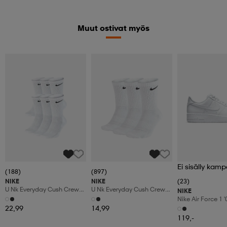
Muut ostivat myös
Ei sisälly kamp
(188)
(897)
NIKE
NIKE
(23)
U Nk Everyday Cush Crew
U Nk Everyday Cush Crew
NIKE
6pr-Bd
3pr
Nike Air Force 1 
Shoes
22,99
14,99
119,-