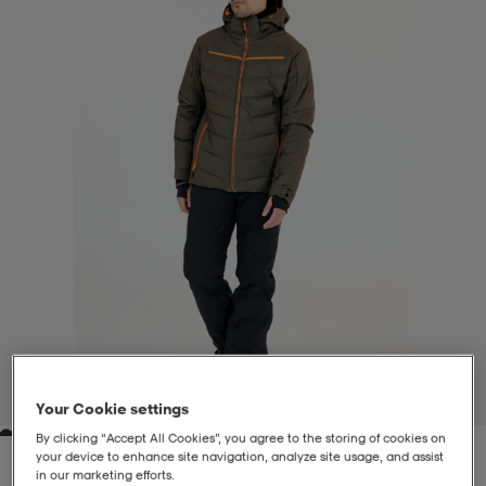
liivit
ikengät
t & pikeepaidat
ikengät
t
saappaat
ingkengät
t
ingkengät
at ja topit
elikengät
dat
engät
engät
t & pikeepaidat
allokengät
t & pikeepaidat
ilykengät
 ja otsapannat
ilykengät
-/Tennis-kengät
t & mekot
andy-/Käsipallo-kengät
eet & lapaset
andy-/Käsipallo-kengät
t & mekot
ikengät
1
/
8
Your Cookie settings
By clicking “Accept All Cookies”, you agree to the storing of cookies on
allokengät
allokengät
engät
your device to enhance site navigation, analyze site usage, and assist
in our marketing efforts.