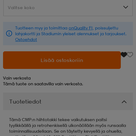
Valitse koko
Valitse koko
aatteet
tarvikkeet
set
tarvikkeet
aatteet
Tuotteen myy ja toimittaa
onQuality FI
, poissuljettu
lahjakortti ja Stadiumin yleiset alennukset ja tarjoukset.
olasit
asut
set
Ostoehdot
set
it
a
Lisää ostoskoriin
Vain verkosta
asut
huolto
asut
Tämä tuote on saatavilla vain verkosta.
Tuotetiedot
it
it
Tämä CMP:n hiihtotakki tekee vaikutuksen paitsi
tyylikkäällä ja retrohenkisellä ulkonäöllään myös runsaalla
huolto
huolto
toiminnallisuudellaan. Se on täytetty kevyellä ja ohuella,