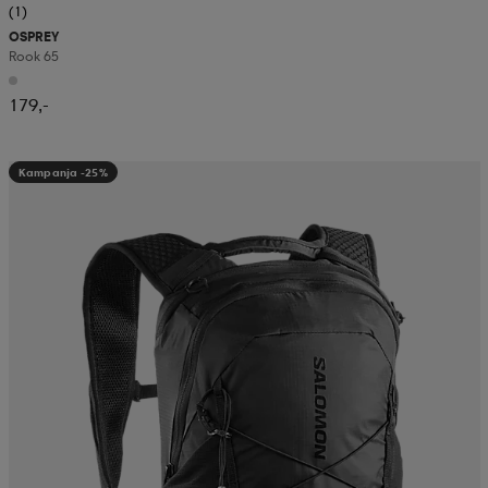
(1)
OSPREY
Rook 65
179,-
Kampanja -25%