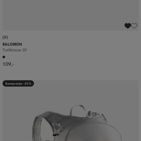
(6)
SALOMON
Trailblazer 30
109,-
Kampanja -25%