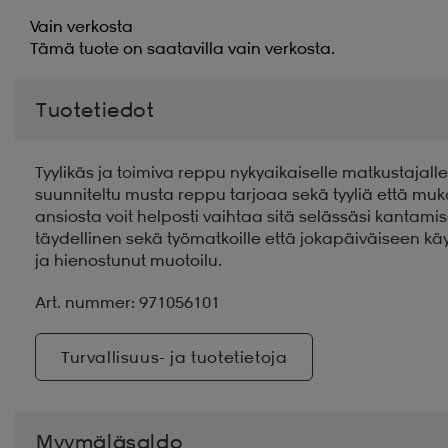
Vain verkosta
Tämä tuote on saatavilla vain verkosta.
Tuotetiedot
Tyylikäs ja toimiva reppu nykyaikaiselle matkustajall
suunniteltu musta reppu tarjoaa sekä tyyliä että muk
ansiosta voit helposti vaihtaa sitä selässäsi kantami
täydellinen sekä työmatkoille että jokapäiväiseen käy
ja hienostunut muotoilu.
Art. nummer: 971056101
Turvallisuus- ja tuotetietoja
Myymäläsaldo