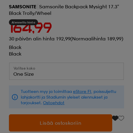
SAMSONITE
Samsonite Backpack Mysight 17.3"
Black Trolly/wheel
Alennettu hinta
164,99
30 päivän alin hinta 192,99
(Normaalihinta 189,99)
Black
Black
Valitse koko
One Size
Tuotteen myy ja toimittaa
eStore FI
, poissuljettu
lahjakortti ja Stadiumin yleiset alennukset ja
tarjoukset.
Ostoehdot
Lisää ostoskoriin