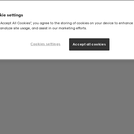
ie settings
“Accept All Cookies”, you agree to the storing of cookies on your device to enhance 
analyze site usage, and assist in our marketing efforts.
ysight 17.3" Black Trolly/wheel
Cookies settings
Accept all cookies