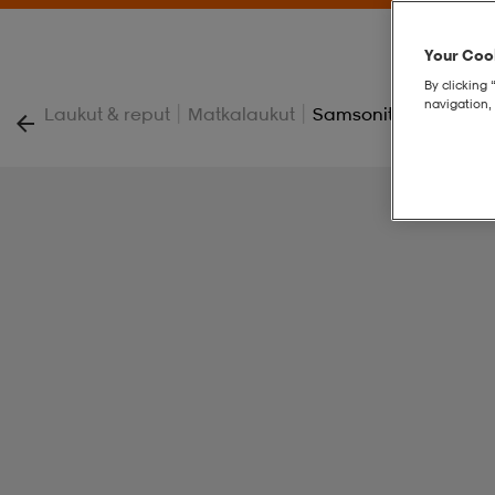
Your Cook
By clicking 
navigation, 
|
|
Laukut & reput
Matkalaukut
Samsonite Backpack M