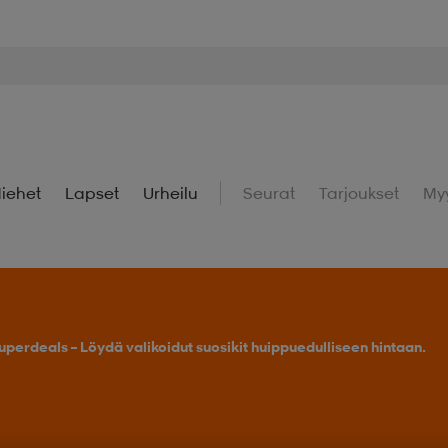
iehet
Lapset
Urheilu
Seurat
Tarjoukset
My
uperdeals – Löydä valikoidut suosikit huippuedulliseen hintaan.