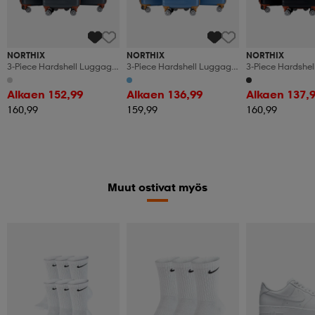
NORTHIX
NORTHIX
NORTHIX
3-Piece Hardshell Luggage
3-Piece Hardshell Luggage
3-Piece Hardshe
Set With Tsa Lock, 360
Set With Tsa Lock, Blue
Set With Tsa Loc
Wheels
Alkaen 152,99
Alkaen 136,99
Alkaen 137,
160,99
159,99
160,99
Muut ostivat myös