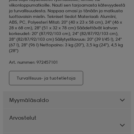
viikonloppumatkoille. Nauti sen tarjoamasta kätevyydestä
ja turvallisuudesta. Nappaa omasi jo tänään ja matkusta
luottavaisin mielin. Tekniset tiedot Materiaali: Alumiini,
ABS, PC, Polyesteri Mitat: 20" (40 x 23 x 58 cm), 24" (46 x
28 x 68 cm), 28" (51 x 32 x 78 cm) Säädettävät kahvan
korkeudet: 20" (87/92/103 cm), 24" (82/87/92/103 cm),
28" (82/87/92/103 cm) Säilytystilavuus: 20" (39 l/45 l), 24"
(67 l), 28" (96 l) Nettopaino: 3 kg (20"), 3,5 kg (24"), 4,5 kg
(28")
Art. nummer: 972457101
Turvallisuus- ja tuotetietoja
Myymäläsaldo
Arvostelut