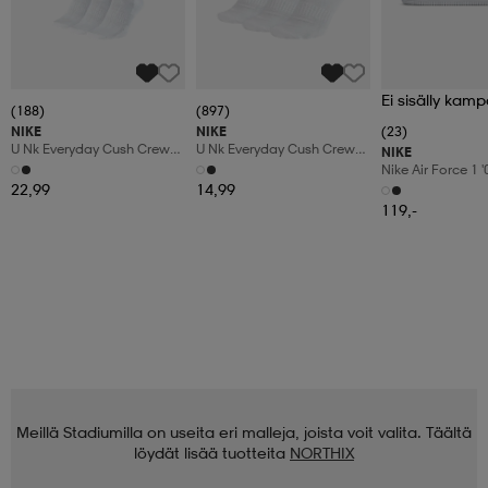
Ei sisälly kamp
(188)
(897)
NIKE
NIKE
(23)
U Nk Everyday Cush Crew
U Nk Everyday Cush Crew
NIKE
6pr-Bd
3pr
Nike Air Force 1 
Shoes
22,99
14,99
119,-
Meillä Stadiumilla on useita eri malleja, joista voit valita. Täältä
löydät lisää tuotteita
NORTHIX