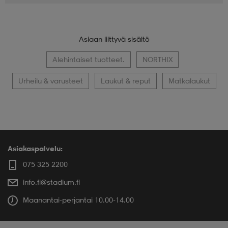
Asiaan liittyvä sisältö
Alehintaiset tuotteet.
NORTHIX
Urheilu & varusteet
Laukut & reput
Matkalaukut
Asiakaspalvelu:
075 325 2200
info.fi@stadium.fi
Maanantai-perjantai 10.00-14.00