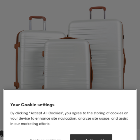
liivit
ikengät
t & pikeepaidat
ikengät
t
saappaat
ingkengät
t
ingkengät
at ja topit
elikengät
dat
engät
engät
t & pikeepaidat
allokengät
t & pikeepaidat
ilykengät
 ja otsapannat
ilykengät
-/Tennis-kengät
Your Cookie settings
t & mekot
andy-/Käsipallo-kengät
eet & lapaset
andy-/Käsipallo-kengät
t & mekot
ikengät
By clicking “Accept All Cookies”, you agree to the storing of cookies on
your device to enhance site navigation, analyze site usage, and assist
1
/
1
in our marketing efforts.
allokengät
allokengät
engät
White