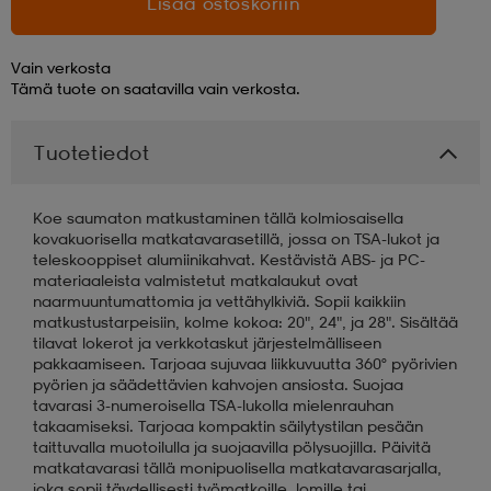
Lisää ostoskoriin
aatteet
tarvikkeet
set
tarvikkeet
aatteet
Vain verkosta
Tämä tuote on saatavilla vain verkosta.
olasit
asut
set
Tuotetiedot
set
it
a
Koe saumaton matkustaminen tällä kolmiosaisella
kovakuorisella matkatavarasetillä, jossa on TSA-lukot ja
teleskooppiset alumiinikahvat. Kestävistä ABS- ja PC-
materiaaleista valmistetut matkalaukut ovat
asut
huolto
asut
naarmuuntumattomia ja vettähylkiviä. Sopii kaikkiin
matkustustarpeisiin, kolme kokoa: 20", 24", ja 28". Sisältää
tilavat lokerot ja verkkotaskut järjestelmälliseen
pakkaamiseen. Tarjoaa sujuvaa liikkuvuutta 360° pyörivien
it
it
pyörien ja säädettävien kahvojen ansiosta. Suojaa
tavarasi 3-numeroisella TSA-lukolla mielenrauhan
takaamiseksi. Tarjoaa kompaktin säilytystilan pesään
taittuvalla muotoilulla ja suojaavilla pölysuojilla. Päivitä
huolto
huolto
matkatavarasi tällä monipuolisella matkatavarasarjalla,
joka sopii täydellisesti työmatkoille, lomille tai