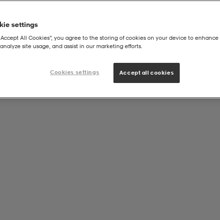
ie settings
“Accept All Cookies”, you agree to the storing of cookies on your device to enhance 
analyze site usage, and assist in our marketing efforts.
Cookies settings
Accept all cookies