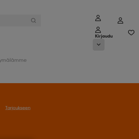
Kirjaudu
ymälämme
oukseen