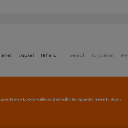
iehet
Lapset
Urheilu
Seurat
Tarjoukset
My
Osta 2 tai enemmän, saat -25 % outdoor-tuotteista.
Tarj