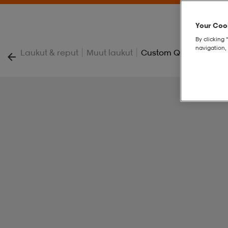
Your Cook
By clicking 
navigation, 
|
|
Laukut & reput
Muut laukut
Custom Quiver